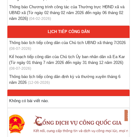
trong tỉnh
Thông báo Chương trình công tác của Thường trực HĐND xã và
(03-08-2026)
UBND xã (Từ ngày 02 tháng 02 năm 2026 đến ngày 06 tháng 02
năm 2026)
(04-02-2026)
Thông báo hỗ trợ tư vấn, tuyển dụng lao động đi làm việc ở
nước ngoài theo hợp đồng
LỊCH TIẾP CÔNG DÂN
(28-07-2026)
Thông báo lịch tiếp công dân của Chủ tịch UBND xã tháng 7/2026
(08-07-2026)
Thông báo tuyển lao động Việt Nam vào các vị trí dự kiến
tuyển dụng người lao động nước ngoài
Kế hoạch tiếp công dân của Chủ tịch Ủy ban nhân dân xã Ea Kar
(Từ ngày 01 tháng 7 năm 2026 đến ngày 31 tháng 12 năm 2026)
(28-07-2026)
(08-07-2026)
Thông báo lịch tiếp công dân định kỳ và thường xuyên tháng 6
năm 2026
(12-06-2026)
Không có bài viết nào.