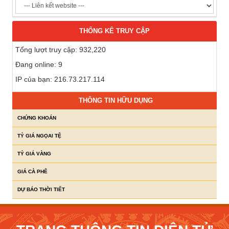
THỐNG KÊ TRUY CẬP
Tổng lượt truy cập: 932,220
Đang online: 9
IP của bạn: 216.73.217.114
THÔNG TIN HỮU DỤNG
CHỨNG KHOÁN
TỶ GIÁ NGỌAI TỆ
TỶ GIÁ VÀNG
GIÁ CÀ PHÊ
DỰ BÁO THỜI TIẾT