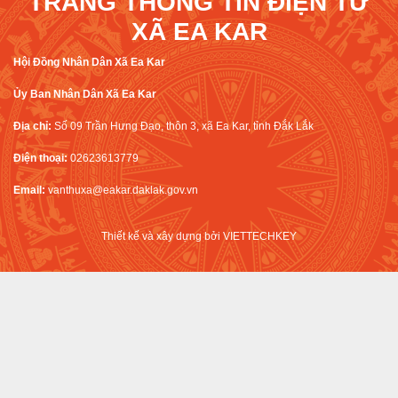
TRANG THÔNG TIN ĐIỆN TỬ
XÃ EA KAR
Hội Đồng Nhân Dân Xã Ea Kar
Ủy Ban Nhân Dân Xã Ea Kar
Địa chỉ:
Số 09 Trần Hưng Đạo, thôn 3, xã Ea Kar, tỉnh Đắk Lắk
Điện thoại:
02623613779
Email:
vanthuxa@eakar.daklak.gov.vn
Thiết kế và xây dựng bởi
VIETTECHKEY