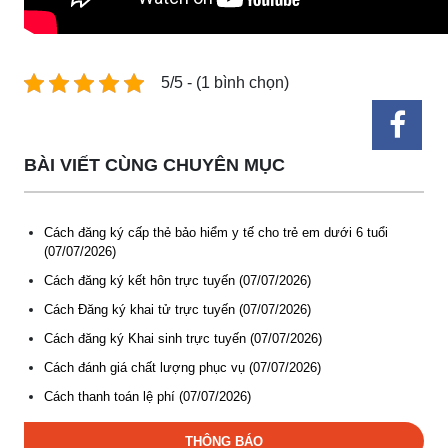
5/5 - (1 bình chọn)
BÀI VIẾT CÙNG CHUYÊN MỤC
Cách đăng ký cấp thẻ bảo hiểm y tế cho trẻ em dưới 6 tuổi
(07/07/2026)
Cách đăng ký kết hôn trực tuyến (07/07/2026)
Thông báo Tuyển lao động Việt Nam vào các vị trí dự kiến
tuyển dụng người lao động nước ngoài
Cách Đăng ký khai tử trực tuyến (07/07/2026)
(07-08-2026)
Cách đăng ký Khai sinh trực tuyến (07/07/2026)
Cách đánh giá chất lượng phục vụ (07/07/2026)
Thông báo các khóa đào tạo năm học 2026-2027
Cách thanh toán lệ phí (07/07/2026)
(04-08-2026)
THÔNG BÁO
Thông báo hỗ trợ tư vấn, tuyển dụng lao động đi làm việc