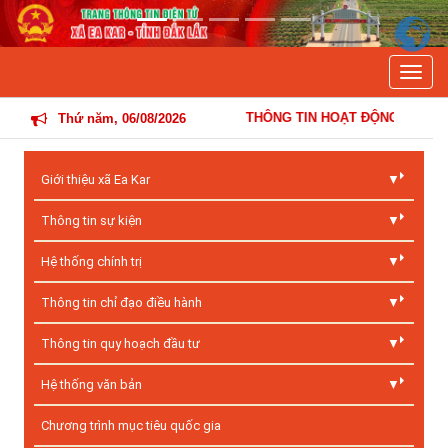
Previous
Next
Toggle
THÔNG TIN HOẠT ĐỘNG ĐIỀU HÀNH CỦA Đ
Thứ năm, 06/08/2026
Giới thiệu xã Ea Kar
Thông tin sự kiện
Hệ thống chính trị
Thông tin chỉ đạo điều hành
Thông tin quy hoạch đầu tư
Hệ thống văn bản
Chương trình mục tiêu quốc gia