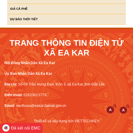
GIÁ CÀ PHÊ
DỰ BÁO THỜI TIẾT
TRANG THÔNG TIN ĐIỆN TỬ
XÃ EA KAR
Hội Đồng Nhân Dân Xã Ea Kar
Ủy Ban Nhân Dân Xã Ea Kar
Địa chỉ:
Số 09 Trần Hưng Đạo, thôn 3, xã Ea Kar, tỉnh Đắk Lắk
Điện thoại:
02623613779
Email:
vanthuxa@eakar.daklak.gov.vn
Thiết kế và xây dựng bởi
VIETTECHKEY
Đã kết nối EMC