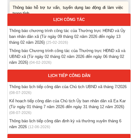
Thông báo hỗ trợ tư vấn, tuyển dụng lao động đi làm việc
trong tỉnh
(03-08-2026)
LỊCH CÔNG TÁC
Thông báo chương trình công tác của Thường trực HĐND và Ủy
Thông báo hỗ trợ tư vấn, tuyển dụng lao động đi làm việc ở
ban nhân dân xã (Từ ngày 09 tháng 02 năm 2026 đến ngày 13
nước ngoài theo hợp đồng
tháng 02 năm 2026)
(25-02-2026)
(28-07-2026)
Thông báo Chương trình công tác của Thường trực HĐND xã và
UBND xã (Từ ngày 02 tháng 02 năm 2026 đến ngày 06 tháng 02
Thông báo tuyển lao động Việt Nam vào các vị trí dự kiến
năm 2026)
(04-02-2026)
tuyển dụng người lao động nước ngoài
(28-07-2026)
LỊCH TIẾP CÔNG DÂN
Thông báo lịch tiếp công dân của Chủ tịch UBND xã tháng 7/2026
Tổ chức triển khai thu nhận mẫu sinh phẩm ADN thân nhân
(08-07-2026)
liệt sĩ chưa xác định danh tính trên địa bàn xã Ea Kar
Kế hoạch tiếp công dân của Chủ tịch Ủy ban nhân dân xã Ea Kar
(21-07-2026)
(Từ ngày 01 tháng 7 năm 2026 đến ngày 31 tháng 12 năm 2026)
(08-07-2026)
Thông báo lịch tiếp công dân định kỳ và thường xuyên tháng 6
năm 2026
(12-06-2026)