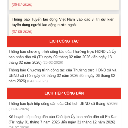
(28-07-2026)
Thông báo Tuyển lao động Việt Nam vào các vị trí dự kiến
tuyển dụng người lao động nước ngoài
(07-08-2026)
LỊCH CÔNG TÁC
Thông báo các khóa đào tạo năm học 2026-2027
(04-08-2026)
Thông báo chương trình công tác của Thường trực HĐND và Ủy
ban nhân dân xã (Từ ngày 09 tháng 02 năm 2026 đến ngày 13
Thông báo hỗ trợ tư vấn, tuyển dụng lao động đi làm việc
tháng 02 năm 2026)
(25-02-2026)
trong tỉnh
Thông báo Chương trình công tác của Thường trực HĐND xã và
(03-08-2026)
UBND xã (Từ ngày 02 tháng 02 năm 2026 đến ngày 06 tháng 02
năm 2026)
(04-02-2026)
Thông báo hỗ trợ tư vấn, tuyển dụng lao động đi làm việc ở
LỊCH TIẾP CÔNG DÂN
nước ngoài theo hợp đồng
(28-07-2026)
Thông báo lịch tiếp công dân của Chủ tịch UBND xã tháng 7/2026
(08-07-2026)
Thông báo tuyển lao động Việt Nam vào các vị trí dự kiến
Kế hoạch tiếp công dân của Chủ tịch Ủy ban nhân dân xã Ea Kar
tuyển dụng người lao động nước ngoài
(Từ ngày 01 tháng 7 năm 2026 đến ngày 31 tháng 12 năm 2026)
(28-07-2026)
(08-07-2026)