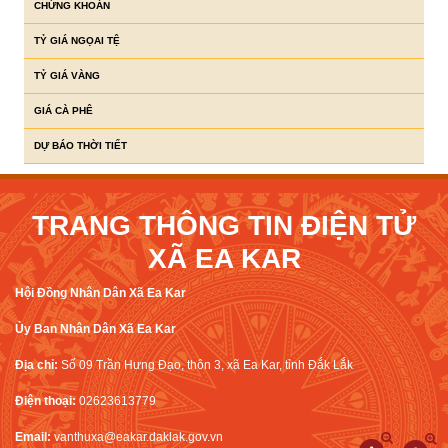
CHỨNG KHOÁN
TỶ GIÁ NGỌAI TỆ
TỶ GIÁ VÀNG
GIÁ CÀ PHÊ
DỰ BÁO THỜI TIẾT
TRANG THÔNG TIN ĐIỆN TỬ
XÃ EA KAR
Hội Đồng Nhân Dân Xã Ea Kar
Ủy Ban Nhân Dân Xã Ea Kar
Địa chỉ:
Số 09 Trần Hưng Đạo, thôn 3, xã Ea Kar, tỉnh Đắk Lắk
Điện thoại:
02623613779
Email:
vanthuxa@eakar.daklak.gov.vn