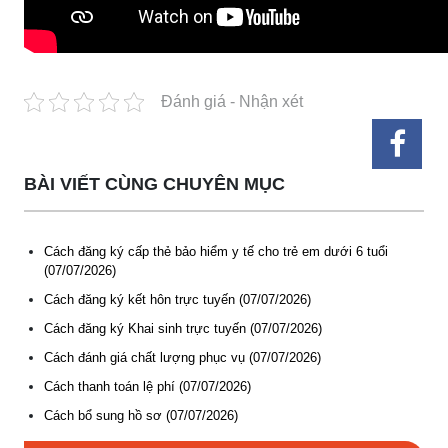
Đánh giá - Nhận xét
BÀI VIẾT CÙNG CHUYÊN MỤC
Cách đăng ký cấp thẻ bảo hiểm y tế cho trẻ em dưới 6 tuổi
(07/07/2026)
Cách đăng ký kết hôn trực tuyến (07/07/2026)
Thông báo Tuyển lao động Việt Nam vào các vị trí dự kiến
tuyển dụng người lao động nước ngoài
Cách đăng ký Khai sinh trực tuyến (07/07/2026)
(07-08-2026)
Cách đánh giá chất lượng phục vụ (07/07/2026)
Cách thanh toán lệ phí (07/07/2026)
Thông báo các khóa đào tạo năm học 2026-2027
Cách bổ sung hồ sơ (07/07/2026)
(04-08-2026)