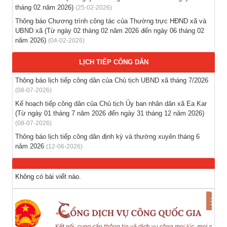
Thông báo hỗ trợ tư vấn, tuyển dụng lao động đi làm việc
tháng 02 năm 2026)
(25-02-2026)
trong tỉnh
Thông báo Chương trình công tác của Thường trực HĐND xã và
(03-08-2026)
UBND xã (Từ ngày 02 tháng 02 năm 2026 đến ngày 06 tháng 02
năm 2026)
(04-02-2026)
Thông báo hỗ trợ tư vấn, tuyển dụng lao động đi làm việc ở
nước ngoài theo hợp đồng
LỊCH TIẾP CÔNG DÂN
(28-07-2026)
Thông báo lịch tiếp công dân của Chủ tịch UBND xã tháng 7/2026
(08-07-2026)
Thông báo tuyển lao động Việt Nam vào các vị trí dự kiến
Kế hoạch tiếp công dân của Chủ tịch Ủy ban nhân dân xã Ea Kar
tuyển dụng người lao động nước ngoài
(Từ ngày 01 tháng 7 năm 2026 đến ngày 31 tháng 12 năm 2026)
(28-07-2026)
(08-07-2026)
Thông báo lịch tiếp công dân định kỳ và thường xuyên tháng 6
năm 2026
(12-06-2026)
Không có bài viết nào.