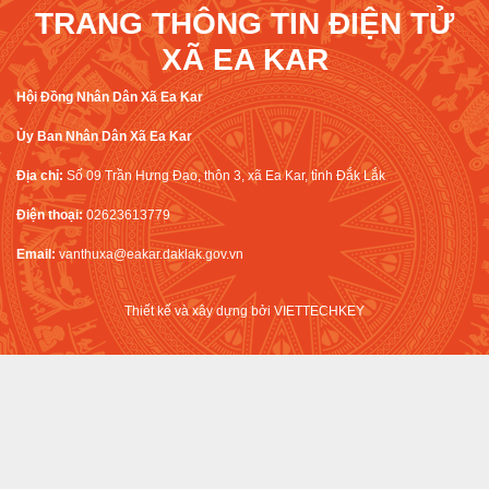
TRANG THÔNG TIN ĐIỆN TỬ
XÃ EA KAR
Hội Đồng Nhân Dân Xã Ea Kar
Ủy Ban Nhân Dân Xã Ea Kar
Địa chỉ:
Số 09 Trần Hưng Đạo, thôn 3, xã Ea Kar, tỉnh Đắk Lắk
Điện thoại:
02623613779
Email:
vanthuxa@eakar.daklak.gov.vn
Thiết kế và xây dựng bởi
VIETTECHKEY