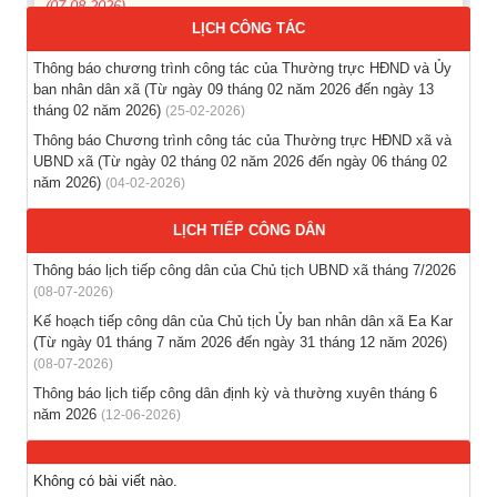
LỊCH CÔNG TÁC
Thông báo các khóa đào tạo năm học 2026-2027
Thông báo chương trình công tác của Thường trực HĐND và Ủy
(04-08-2026)
ban nhân dân xã (Từ ngày 09 tháng 02 năm 2026 đến ngày 13
tháng 02 năm 2026)
(25-02-2026)
Thông báo hỗ trợ tư vấn, tuyển dụng lao động đi làm việc
Thông báo Chương trình công tác của Thường trực HĐND xã và
trong tỉnh
UBND xã (Từ ngày 02 tháng 02 năm 2026 đến ngày 06 tháng 02
(03-08-2026)
năm 2026)
(04-02-2026)
Thông báo hỗ trợ tư vấn, tuyển dụng lao động đi làm việc ở
LỊCH TIẾP CÔNG DÂN
nước ngoài theo hợp đồng
Thông báo lịch tiếp công dân của Chủ tịch UBND xã tháng 7/2026
(28-07-2026)
(08-07-2026)
Kế hoạch tiếp công dân của Chủ tịch Ủy ban nhân dân xã Ea Kar
Thông báo tuyển lao động Việt Nam vào các vị trí dự kiến
(Từ ngày 01 tháng 7 năm 2026 đến ngày 31 tháng 12 năm 2026)
tuyển dụng người lao động nước ngoài
(08-07-2026)
(28-07-2026)
Thông báo lịch tiếp công dân định kỳ và thường xuyên tháng 6
năm 2026
(12-06-2026)
Không có bài viết nào.