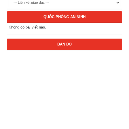
QUỐC PHÒNG AN NINH
Không có bài viết nào.
BẢN ĐỒ
Thông báo Tuyển lao động Việt Nam vào các vị trí dự kiến
tuyển dụng người lao động nước ngoài