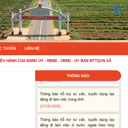
Thông báo Tuyển lao động Việt Nam vào
các vị trí dự kiến tuyển dụng người lao động
nước ngoài
C TUYẾN
LIÊN HỆ
(07-08-2026)
CỦA ĐẢNG ỦY - HĐND - UBND - ỦY BAN MTTQVN XÃ EA KAR
Thông báo các khóa đào tạo năm học 2026-
2027
(04-08-2026)
THÔNG BÁO
Thông báo hỗ trợ tư vấn, tuyển dụng lao
động đi làm việc trong tỉnh
(03-08-2026)
Thông báo hỗ trợ tư vấn, tuyển dụng lao
động đi làm việc ở nước ngoài theo hợp
đồng