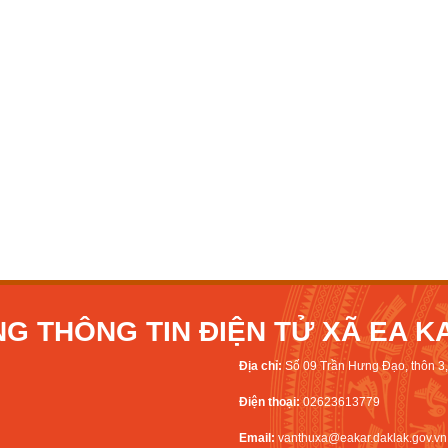
G THÔNG TIN ĐIỆN TỬ XÃ EA K
Địa chỉ:
Số 09 Trần Hưng Đạo, thôn 3, 
Điện thoại:
02623613779
Email:
vanthuxa@eakar.daklak.gov.vn