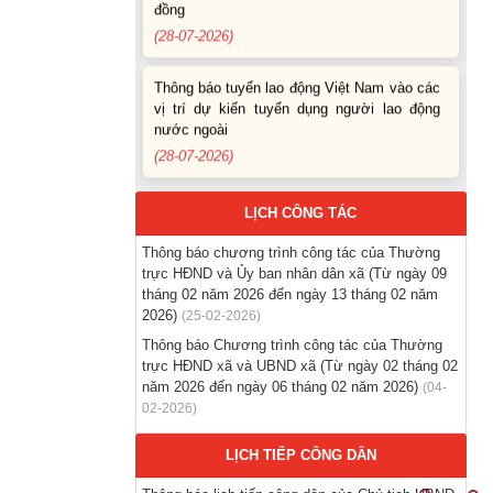
(28-07-2026)
Thông báo tuyển lao động Việt Nam vào các
vị trí dự kiến tuyển dụng người lao động
nước ngoài
(28-07-2026)
Thông báo Tuyển lao động Việt Nam vào
LỊCH CÔNG TÁC
các vị trí dự kiến tuyển dụng người lao động
nước ngoài
Thông báo chương trình công tác của Thường
(07-08-2026)
trực HĐND và Ủy ban nhân dân xã (Từ ngày 09
tháng 02 năm 2026 đến ngày 13 tháng 02 năm
Thông báo các khóa đào tạo năm học 2026-
2026)
(25-02-2026)
2027
Thông báo Chương trình công tác của Thường
(04-08-2026)
trực HĐND xã và UBND xã (Từ ngày 02 tháng 02
năm 2026 đến ngày 06 tháng 02 năm 2026)
(04-
02-2026)
Thông báo hỗ trợ tư vấn, tuyển dụng lao
động đi làm việc trong tỉnh
LỊCH TIẾP CÔNG DÂN
(03-08-2026)