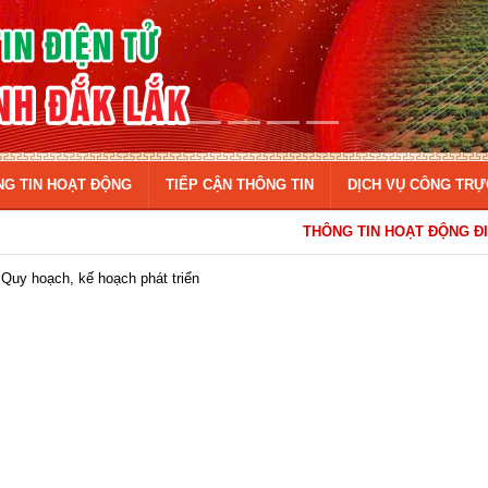
NG TIN HOẠT ĐỘNG
TIẾP CẬN THÔNG TIN
DỊCH VỤ CÔNG TRỰ
THÔNG TIN HOẠT ĐỘNG ĐIỀU HÀNH 
Quy hoạch, kế hoạch phát triển