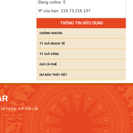
Đang online: 5
IP của bạn: 216.73.216.137
THÔNG TIN HỮU DỤNG
CHỨNG KHOÁN
TỶ GIÁ NGỌAI TỆ
TỶ GIÁ VÀNG
GIÁ CÀ PHÊ
DỰ BÁO THỜI TIẾT
AR
xã Ea Kar, tỉnh Đắk Lắk