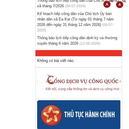
Thông báo lịch tiếp công dân của Chủ tịch UBND
Thông báo hỗ trợ tư vấn, tuyển dụng lao
xã tháng 7/2026
(08-07-2026)
động đi làm việc ở nước ngoài theo hợp
Kế hoạch tiếp công dân của Chủ tịch Ủy ban
đồng
nhân dân xã Ea Kar (Từ ngày 01 tháng 7 năm
(28-07-2026)
2026 đến ngày 31 tháng 12 năm 2026)
(08-07-
2026)
Thông báo tuyển lao động Việt Nam vào các
Thông báo lịch tiếp công dân định kỳ và thường
vị trí dự kiến tuyển dụng người lao động
xuyên tháng 6 năm 2026
(12-06-2026)
nước ngoài
(28-07-2026)
Không có bài viết nào.