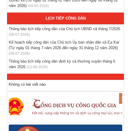
UBND xã (Từ ngày 02 tháng 02 năm 2026 đến ngày 06 tháng 02
nước ngoài theo hợp đồng
năm 2026)
(04-02-2026)
(28-07-2026)
LỊCH TIẾP CÔNG DÂN
Thông báo tuyển lao động Việt Nam vào các vị trí dự kiến
Thông báo lịch tiếp công dân của Chủ tịch UBND xã tháng 7/2026
tuyển dụng người lao động nước ngoài
(08-07-2026)
(28-07-2026)
Kế hoạch tiếp công dân của Chủ tịch Ủy ban nhân dân xã Ea Kar
(Từ ngày 01 tháng 7 năm 2026 đến ngày 31 tháng 12 năm 2026)
(08-07-2026)
Thông báo lịch tiếp công dân định kỳ và thường xuyên tháng 6
năm 2026
(12-06-2026)
Không có bài viết nào.