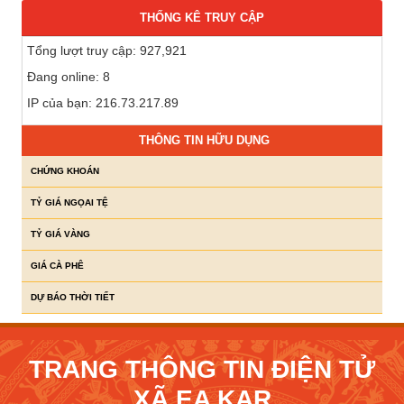
THỐNG KÊ TRUY CẬP
Tổng lượt truy cập: 927,921
Đang online: 8
IP của bạn: 216.73.217.89
THÔNG TIN HỮU DỤNG
CHỨNG KHOÁN
TỶ GIÁ NGỌAI TỆ
TỶ GIÁ VÀNG
GIÁ CÀ PHÊ
DỰ BÁO THỜI TIẾT
TRANG THÔNG TIN ĐIỆN TỬ
XÃ EA KAR