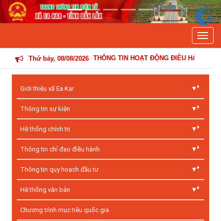
Previous
Next
Toggle
THÔNG TIN HOẠT ĐỘNG ĐIỀU HÀNH CỦA ĐẢNG ỦY - 
Thứ bảy, 08/08/2026
Giới thiệu xã Ea Kar
Thông tin sự kiện
Hệ thống chính trị
Thông tin chỉ đạo điều hành
Thông tin quy hoạch đầu tư
Hệ thống văn bản
Chương trình mục tiêu quốc gia