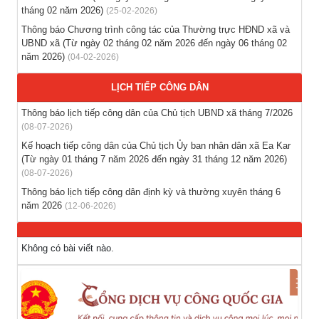
nước ngoài theo hợp đồng
tháng 02 năm 2026)
(25-02-2026)
(28-07-2026)
Thông báo Chương trình công tác của Thường trực HĐND xã và
UBND xã (Từ ngày 02 tháng 02 năm 2026 đến ngày 06 tháng 02
Thông báo tuyển lao động Việt Nam vào các vị trí dự kiến
năm 2026)
(04-02-2026)
tuyển dụng người lao động nước ngoài
(28-07-2026)
LỊCH TIẾP CÔNG DÂN
Thông báo lịch tiếp công dân của Chủ tịch UBND xã tháng 7/2026
Tổ chức triển khai thu nhận mẫu sinh phẩm ADN thân nhân
(08-07-2026)
liệt sĩ chưa xác định danh tính trên địa bàn xã Ea Kar
Kế hoạch tiếp công dân của Chủ tịch Ủy ban nhân dân xã Ea Kar
(21-07-2026)
(Từ ngày 01 tháng 7 năm 2026 đến ngày 31 tháng 12 năm 2026)
(08-07-2026)
Thông báo lịch tiếp công dân định kỳ và thường xuyên tháng 6
năm 2026
(12-06-2026)
Không có bài viết nào.