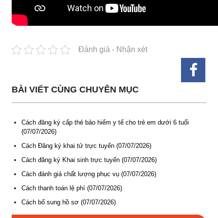
Đánh giá - Nhận xét
BÀI VIẾT CÙNG CHUYÊN MỤC
Cách đăng ký cấp thẻ bảo hiểm y tế cho trẻ em dưới 6 tuổi
(07/07/2026)
Thông báo các khóa đào tạo năm học 2026-2027
Cách Đăng ký khai tử trực tuyến (07/07/2026)
(04-08-2026)
Cách đăng ký Khai sinh trực tuyến (07/07/2026)
Thông báo hỗ trợ tư vấn, tuyển dụng lao động đi làm việc
Cách đánh giá chất lượng phục vụ (07/07/2026)
trong tỉnh
Cách thanh toán lệ phí (07/07/2026)
(03-08-2026)
Cách bổ sung hồ sơ (07/07/2026)
Thông báo hỗ trợ tư vấn, tuyển dụng lao động đi làm việc ở