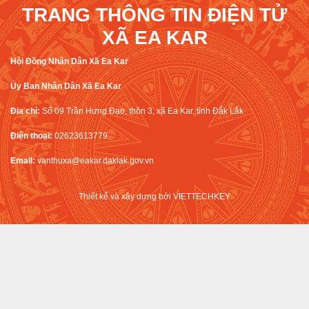
TRANG THÔNG TIN ĐIỆN TỬ
XÃ EA KAR
Hội Đồng Nhân Dân Xã Ea Kar
Ủy Ban Nhân Dân Xã Ea Kar
Địa chỉ:
Số 09 Trần Hưng Đạo, thôn 3, xã Ea Kar, tỉnh Đắk Lắk
Điện thoại:
02623613779
Email:
vanthuxa@eakar.daklak.gov.vn
Thiết kế và xây dựng bởi
VIETTECHKEY