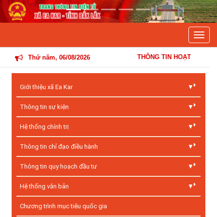
Previous
Next
Toggle
THÔNG TIN HOẠT ĐỘNG ĐIỀU HÀNH C
Thứ năm, 06/08/2026
Giới thiệu xã Ea Kar
Thông tin sự kiện
Hệ thống chính trị
Thông tin chỉ đạo điều hành
Thông tin quy hoạch đầu tư
Hệ thống văn bản
Chương trình mục tiêu quốc gia