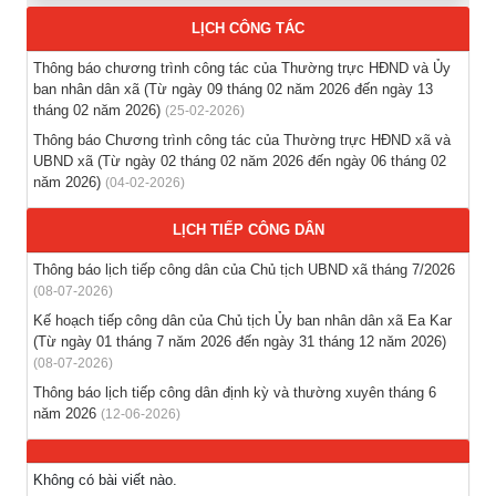
Thông báo hỗ trợ tư vấn, tuyển dụng lao động đi làm việc
LỊCH CÔNG TÁC
trong tỉnh
(03-08-2026)
Thông báo chương trình công tác của Thường trực HĐND và Ủy
ban nhân dân xã (Từ ngày 09 tháng 02 năm 2026 đến ngày 13
tháng 02 năm 2026)
(25-02-2026)
Thông báo hỗ trợ tư vấn, tuyển dụng lao động đi làm việc ở
nước ngoài theo hợp đồng
Thông báo Chương trình công tác của Thường trực HĐND xã và
UBND xã (Từ ngày 02 tháng 02 năm 2026 đến ngày 06 tháng 02
(28-07-2026)
năm 2026)
(04-02-2026)
Thông báo tuyển lao động Việt Nam vào các vị trí dự kiến
LỊCH TIẾP CÔNG DÂN
tuyển dụng người lao động nước ngoài
(28-07-2026)
Thông báo lịch tiếp công dân của Chủ tịch UBND xã tháng 7/2026
(08-07-2026)
Tổ chức triển khai thu nhận mẫu sinh phẩm ADN thân nhân
Kế hoạch tiếp công dân của Chủ tịch Ủy ban nhân dân xã Ea Kar
liệt sĩ chưa xác định danh tính trên địa bàn xã Ea Kar
(Từ ngày 01 tháng 7 năm 2026 đến ngày 31 tháng 12 năm 2026)
(08-07-2026)
(21-07-2026)
Thông báo lịch tiếp công dân định kỳ và thường xuyên tháng 6
năm 2026
(12-06-2026)
Không có bài viết nào.