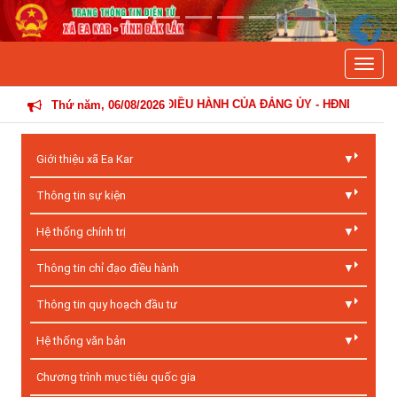
Previous
Next
Toggle
TIN HOẠT ĐỘNG ĐIỀU HÀNH CỦA ĐẢNG ỦY - HĐND - UBND - ỦY BAN 
Thứ năm, 06/08/2026
Giới thiệu xã Ea Kar
Thông tin sự kiện
Hệ thống chính trị
Thông tin chỉ đạo điều hành
Thông tin quy hoạch đầu tư
Hệ thống văn bản
Chương trình mục tiêu quốc gia