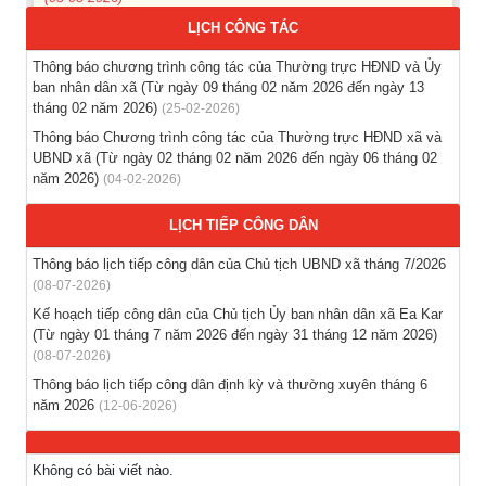
LỊCH CÔNG TÁC
Thông báo hỗ trợ tư vấn, tuyển dụng lao động đi làm việc ở
nước ngoài theo hợp đồng
Thông báo chương trình công tác của Thường trực HĐND và Ủy
(28-07-2026)
ban nhân dân xã (Từ ngày 09 tháng 02 năm 2026 đến ngày 13
tháng 02 năm 2026)
(25-02-2026)
Thông báo tuyển lao động Việt Nam vào các vị trí dự kiến
Thông báo Chương trình công tác của Thường trực HĐND xã và
tuyển dụng người lao động nước ngoài
UBND xã (Từ ngày 02 tháng 02 năm 2026 đến ngày 06 tháng 02
năm 2026)
(04-02-2026)
(28-07-2026)
LỊCH TIẾP CÔNG DÂN
Tổ chức triển khai thu nhận mẫu sinh phẩm ADN thân nhân
liệt sĩ chưa xác định danh tính trên địa bàn xã Ea Kar
Thông báo lịch tiếp công dân của Chủ tịch UBND xã tháng 7/2026
(21-07-2026)
(08-07-2026)
Kế hoạch tiếp công dân của Chủ tịch Ủy ban nhân dân xã Ea Kar
(Từ ngày 01 tháng 7 năm 2026 đến ngày 31 tháng 12 năm 2026)
(08-07-2026)
Thông báo lịch tiếp công dân định kỳ và thường xuyên tháng 6
năm 2026
(12-06-2026)
Không có bài viết nào.