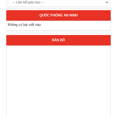
QUỐC PHÒNG AN NINH
Không có bài viết nào.
BẢN ĐỒ
Thông báo các khóa đào tạo năm học 2026-2027
(04-08-2026)
Thông báo hỗ trợ tư vấn, tuyển dụng lao động đi làm việc
trong tỉnh
(03-08-2026)