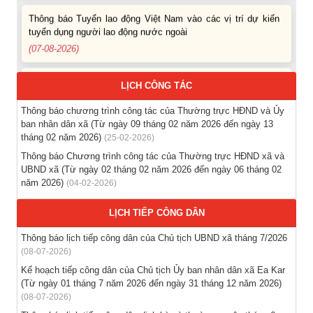
Thông báo Tuyển lao động Việt Nam vào các vị trí dự kiến
tuyển dụng người lao động nước ngoài
(07-08-2026)
Thông báo các khóa đào tạo năm học 2026-2027
LỊCH CÔNG TÁC
(04-08-2026)
Thông báo chương trình công tác của Thường trực HĐND và Ủy
ban nhân dân xã (Từ ngày 09 tháng 02 năm 2026 đến ngày 13
Thông báo hỗ trợ tư vấn, tuyển dụng lao động đi làm việc
tháng 02 năm 2026)
trong tỉnh
(25-02-2026)
(03-08-2026)
Thông báo Chương trình công tác của Thường trực HĐND xã và
UBND xã (Từ ngày 02 tháng 02 năm 2026 đến ngày 06 tháng 02
năm 2026)
(04-02-2026)
Thông báo hỗ trợ tư vấn, tuyển dụng lao động đi làm việc ở
nước ngoài theo hợp đồng
LỊCH TIẾP CÔNG DÂN
(28-07-2026)
Thông báo lịch tiếp công dân của Chủ tịch UBND xã tháng 7/2026
Thông báo tuyển lao động Việt Nam vào các vị trí dự kiến
(08-07-2026)
tuyển dụng người lao động nước ngoài
Kế hoạch tiếp công dân của Chủ tịch Ủy ban nhân dân xã Ea Kar
(28-07-2026)
(Từ ngày 01 tháng 7 năm 2026 đến ngày 31 tháng 12 năm 2026)
(08-07-2026)