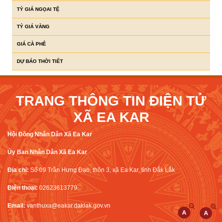
TỶ GIÁ NGỌAI TỆ
TỶ GIÁ VÀNG
GIÁ CÀ PHÊ
DỰ BÁO THỜI TIẾT
TRANG THÔNG TIN ĐIỆN TỬ
XÃ EA KAR
Hội Đồng Nhân Dân Xã Ea Kar
Ủy Ban Nhân Dân Xã Ea Kar
Địa chỉ:
Số 09 Trần Hưng Đạo, thôn 3, xã Ea Kar, tỉnh Đắk Lắk
Điện thoại:
02623613779
Email:
vanthuxa@eakar.daklak.gov.vn