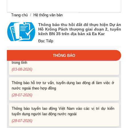
Thông báo Tuyển lao động Việt Nam vào các vị trí dự kiến
tuyển dụng người lao động nước ngoài
Trang chủ
Hệ thống văn bản
(07-08-2026)
Thông báo thu hồi đất để thực hiện Dự án
Hồ Krông Pách thượng giai đoạn 2, tuyến
kênh BN 35 trên địa bàn xã Ea Kar
Thông báo các khóa đào tạo năm học 2026-2027
Đọc Tiếp
(04-08-2026)
Thông báo hỗ trợ tư vấn, tuyển dụng lao động đi làm việc
THÔNG BÁO
trong tỉnh
(03-08-2026)
Thông báo hỗ trợ tư vấn, tuyển dụng lao động đi làm việc ở
nước ngoài theo hợp đồng
(28-07-2026)
Thông báo tuyển lao động Việt Nam vào các vị trí dự kiến
tuyển dụng người lao động nước ngoài
(28-07-2026)