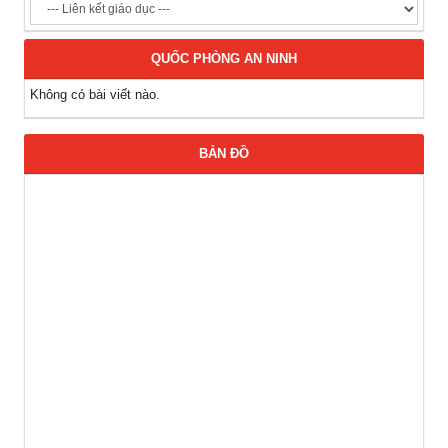
QUỐC PHÒNG AN NINH
Không có bài viết nào.
BẢN ĐỒ
Thông báo Tuyển lao động Việt Nam vào các vị trí dự kiến
tuyển dụng người lao động nước ngoài