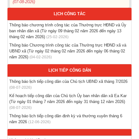
LỊCH CÔNG TÁC
Thông báo các khóa đào tạo năm học 2026-2027
(04-08-2026)
Thông báo chương trình công tác của Thường trực HĐND và Ủy
ban nhân dân xã (Từ ngày 09 tháng 02 năm 2026 đến ngày 13
Thông báo hỗ trợ tư vấn, tuyển dụng lao động đi làm việc
tháng 02 năm 2026)
(25-02-2026)
trong tỉnh
Thông báo Chương trình công tác của Thường trực HĐND xã và
(03-08-2026)
UBND xã (Từ ngày 02 tháng 02 năm 2026 đến ngày 06 tháng 02
năm 2026)
(04-02-2026)
Thông báo hỗ trợ tư vấn, tuyển dụng lao động đi làm việc ở
nước ngoài theo hợp đồng
LỊCH TIẾP CÔNG DÂN
(28-07-2026)
Thông báo lịch tiếp công dân của Chủ tịch UBND xã tháng 7/2026
(08-07-2026)
Thông báo tuyển lao động Việt Nam vào các vị trí dự kiến
Kế hoạch tiếp công dân của Chủ tịch Ủy ban nhân dân xã Ea Kar
tuyển dụng người lao động nước ngoài
(Từ ngày 01 tháng 7 năm 2026 đến ngày 31 tháng 12 năm 2026)
(28-07-2026)
(08-07-2026)
Thông báo lịch tiếp công dân định kỳ và thường xuyên tháng 6
năm 2026
(12-06-2026)