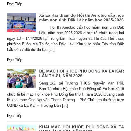
Đọc Tiếp
Xã Ea Kar tham dự Hội thi Aerobic cấp học
mầm non tỉnh Đắk Lắk năm học 2025-2026
Hội thi Aerobic cấp học mầm non tỉnh Đắk
Lắk, năm học 2025-2026 được tổ chức trong hai
ngày 13 – 14/4/2026 tại Trung tâm Huấn luyện và Thi đấu Thể thao,
phường Buôn Ma Thuột, tỉnh Đắk Lắk. Khu vực phía Tây tỉnh Đắk
Lắk có 77 đội dự thi tạo […]
Đọc Tiếp
BẾ MẠC HỘI KHỎE PHÙ ĐỔNG XÃ EA KAR
LẦN THỨ I, NĂM 2026
Sáng 1/2, tại Trường THCS Nguyễn Văn Trỗi,
Ban Tổ chức Hội khỏe Phù Đổng xã Ea Kar đã tổ
chức lễ bế mạc Hội khỏe Phù Đổng lần thứ I, năm 2026 Quang cảnh
lễ khai mạc Ông Nguyễn Thanh Dương – Phó Chủ tịch thường trực
UBND xã Ea Kar – Trưởng Ban […]
Đọc Tiếp
Thông báo Tuyển lao động Việt Nam vào các vị trí dự kiến
tuyển dụng người lao động nước ngoài
KHAI MẠC HỘI KHỎE PHÙ ĐỔNG XÃ EA