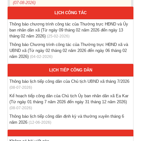
LỊCH CÔNG TÁC
Thông báo các khóa đào tạo năm học 2026-2027
(04-08-2026)
Thông báo chương trình công tác của Thường trực HĐND và Ủy
ban nhân dân xã (Từ ngày 09 tháng 02 năm 2026 đến ngày 13
tháng 02 năm 2026)
Thông báo hỗ trợ tư vấn, tuyển dụng lao động đi làm việc
(25-02-2026)
trong tỉnh
Thông báo Chương trình công tác của Thường trực HĐND xã và
(03-08-2026)
UBND xã (Từ ngày 02 tháng 02 năm 2026 đến ngày 06 tháng 02
năm 2026)
(04-02-2026)
Thông báo hỗ trợ tư vấn, tuyển dụng lao động đi làm việc ở
LỊCH TIẾP CÔNG DÂN
nước ngoài theo hợp đồng
(28-07-2026)
Thông báo lịch tiếp công dân của Chủ tịch UBND xã tháng 7/2026
(08-07-2026)
Thông báo tuyển lao động Việt Nam vào các vị trí dự kiến
Kế hoạch tiếp công dân của Chủ tịch Ủy ban nhân dân xã Ea Kar
tuyển dụng người lao động nước ngoài
(Từ ngày 01 tháng 7 năm 2026 đến ngày 31 tháng 12 năm 2026)
(28-07-2026)
(08-07-2026)
Thông báo lịch tiếp công dân định kỳ và thường xuyên tháng 6
năm 2026
(12-06-2026)