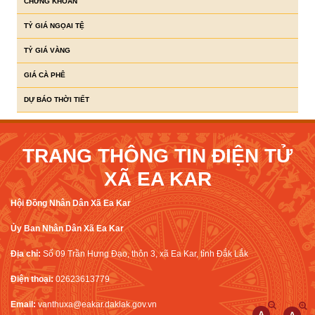
CHỨNG KHOÁN
TỶ GIÁ NGỌAI TỆ
TỶ GIÁ VÀNG
GIÁ CÀ PHÊ
DỰ BÁO THỜI TIẾT
TRANG THÔNG TIN ĐIỆN TỬ
XÃ EA KAR
Hội Đồng Nhân Dân Xã Ea Kar
Ủy Ban Nhân Dân Xã Ea Kar
Địa chỉ:
Số 09 Trần Hưng Đạo, thôn 3, xã Ea Kar, tỉnh Đắk Lắk
Điện thoại:
02623613779
Email:
vanthuxa@eakar.daklak.gov.vn