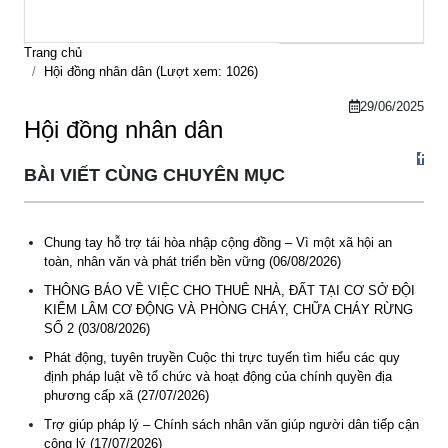
Trang chủ
Hội đồng nhân dân (Lượt xem: 1026)
29/06/2025
Hội đồng nhân dân
BÀI VIẾT CÙNG CHUYÊN MỤC
Chung tay hỗ trợ tái hòa nhập cộng đồng – Vì một xã hội an
toàn, nhân văn và phát triển bền vững (06/08/2026)
THÔNG BÁO VỀ VIỆC CHO THUÊ NHÀ, ĐẤT TẠI CƠ SỞ ĐỘI
KIỂM LÂM CƠ ĐỘNG VÀ PHÒNG CHÁY, CHỮA CHÁY RỪNG
SỐ 2 (03/08/2026)
Phát động, tuyên truyền Cuộc thi trực tuyến tìm hiểu các quy
định pháp luật về tổ chức và hoạt động của chính quyền địa
phương cấp xã (27/07/2026)
Trợ giúp pháp lý – Chính sách nhân văn giúp người dân tiếp cận
Thông báo Tuyển lao động Việt Nam vào các vị trí dự kiến
công lý (17/07/2026)