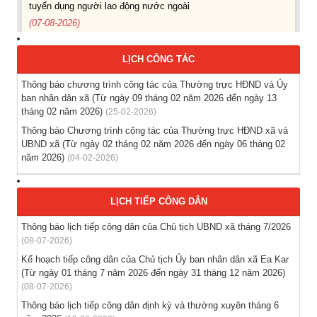
(07-08-2026)
Thông báo các khóa đào tạo năm học 2026-2027
LỊCH CÔNG TÁC
(04-08-2026)
Thông báo chương trình công tác của Thường trực HĐND và Ủy
ban nhân dân xã (Từ ngày 09 tháng 02 năm 2026 đến ngày 13
Thông báo hỗ trợ tư vấn, tuyển dụng lao động đi làm việc
tháng 02 năm 2026)
(25-02-2026)
trong tỉnh
(03-08-2026)
Thông báo Chương trình công tác của Thường trực HĐND xã và
UBND xã (Từ ngày 02 tháng 02 năm 2026 đến ngày 06 tháng 02
năm 2026)
(04-02-2026)
Thông báo hỗ trợ tư vấn, tuyển dụng lao động đi làm việc ở
nước ngoài theo hợp đồng
(28-07-2026)
LỊCH TIẾP CÔNG DÂN
Thông báo tuyển lao động Việt Nam vào các vị trí dự kiến
Thông báo lịch tiếp công dân của Chủ tịch UBND xã tháng 7/2026
tuyển dụng người lao động nước ngoài
(08-07-2026)
(28-07-2026)
Kế hoạch tiếp công dân của Chủ tịch Ủy ban nhân dân xã Ea Kar
(Từ ngày 01 tháng 7 năm 2026 đến ngày 31 tháng 12 năm 2026)
(08-07-2026)
Thông báo lịch tiếp công dân định kỳ và thường xuyên tháng 6