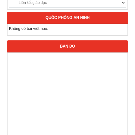
QUỐC PHÒNG AN NINH
Không có bài viết nào.
BẢN ĐỒ
Thông báo Tuyển lao động Việt Nam vào các vị trí dự kiến
tuyển dụng người lao động nước ngoài
(07-08-2026)