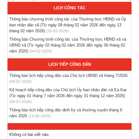
LỊCH CÔNG TÁC
Thông báo các khóa đào tạo năm học 2026-2027
(04-08-2026)
Thông báo chương trình công tác của Thường trực HĐND và Ủy
ban nhân dân xã (Từ ngày 09 tháng 02 năm 2026 đến ngày 13
tháng 02 năm 2026)
(25-02-2026)
Thông báo hỗ trợ tư vấn, tuyển dụng lao động đi làm việc
trong tỉnh
Thông báo Chương trình công tác của Thường trực HĐND xã và
UBND xã (Từ ngày 02 tháng 02 năm 2026 đến ngày 06 tháng 02
(03-08-2026)
năm 2026)
(04-02-2026)
Thông báo hỗ trợ tư vấn, tuyển dụng lao động đi làm việc ở
LỊCH TIẾP CÔNG DÂN
nước ngoài theo hợp đồng
(28-07-2026)
Thông báo lịch tiếp công dân của Chủ tịch UBND xã tháng 7/2026
(08-07-2026)
Thông báo tuyển lao động Việt Nam vào các vị trí dự kiến
Kế hoạch tiếp công dân của Chủ tịch Ủy ban nhân dân xã Ea Kar
tuyển dụng người lao động nước ngoài
(Từ ngày 01 tháng 7 năm 2026 đến ngày 31 tháng 12 năm 2026)
(28-07-2026)
(08-07-2026)
Thông báo lịch tiếp công dân định kỳ và thường xuyên tháng 6
năm 2026
(12-06-2026)
Không có bài viết nào.