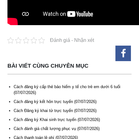
Đánh giá - Nhận xét
BÀI VIẾT CÙNG CHUYÊN MỤC
Cách đăng ký cấp thẻ bảo hiểm y tế cho trẻ em dưới 6 tuổi
(07/07/2026)
Cách đăng ký kết hôn trực tuyến (07/07/2026)
Thông báo Tuyển lao động Việt Nam vào các vị trí dự kiến
Cách Đăng ký khai tử trực tuyến (07/07/2026)
tuyển dụng người lao động nước ngoài
(07-08-2026)
Cách đăng ký Khai sinh trực tuyến (07/07/2026)
Cách đánh giá chất lượng phục vụ (07/07/2026)
Thông báo các khóa đào tạo năm học 2026-2027
Cách thanh toán lệ phí (07/07/2026)