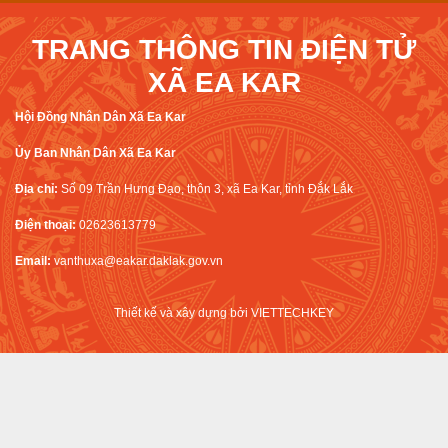
TRANG THÔNG TIN ĐIỆN TỬ
XÃ EA KAR
Hội Đồng Nhân Dân Xã Ea Kar
Ủy Ban Nhân Dân Xã Ea Kar
Địa chỉ:
Số 09 Trần Hưng Đạo, thôn 3, xã Ea Kar, tỉnh Đắk Lắk
Điện thoại:
02623613779
Email:
vanthuxa@eakar.daklak.gov.vn
Thiết kế và xây dựng bởi
VIETTECHKEY