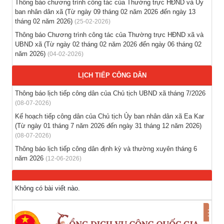
Thông báo chương trình công tác của Thường trực HĐND và Ủy
ban nhân dân xã (Từ ngày 09 tháng 02 năm 2026 đến ngày 13
Thông báo hỗ trợ tư vấn, tuyển dụng lao động đi làm việc
tháng 02 năm 2026)
(25-02-2026)
trong tỉnh
Thông báo Chương trình công tác của Thường trực HĐND xã và
(03-08-2026)
UBND xã (Từ ngày 02 tháng 02 năm 2026 đến ngày 06 tháng 02
năm 2026)
(04-02-2026)
Thông báo hỗ trợ tư vấn, tuyển dụng lao động đi làm việc ở
nước ngoài theo hợp đồng
LỊCH TIẾP CÔNG DÂN
(28-07-2026)
Thông báo lịch tiếp công dân của Chủ tịch UBND xã tháng 7/2026
(08-07-2026)
Thông báo tuyển lao động Việt Nam vào các vị trí dự kiến
Kế hoạch tiếp công dân của Chủ tịch Ủy ban nhân dân xã Ea Kar
tuyển dụng người lao động nước ngoài
(Từ ngày 01 tháng 7 năm 2026 đến ngày 31 tháng 12 năm 2026)
(28-07-2026)
(08-07-2026)
Thông báo lịch tiếp công dân định kỳ và thường xuyên tháng 6
năm 2026
(12-06-2026)
Không có bài viết nào.