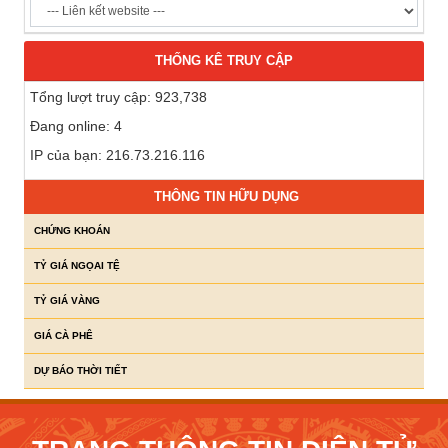
THỐNG KÊ TRUY CẬP
Tổng lượt truy cập: 923,738
Đang online: 4
IP của bạn: 216.73.216.116
THÔNG TIN HỮU DỤNG
CHỨNG KHOÁN
TỶ GIÁ NGỌAI TỆ
TỶ GIÁ VÀNG
GIÁ CÀ PHÊ
DỰ BÁO THỜI TIẾT