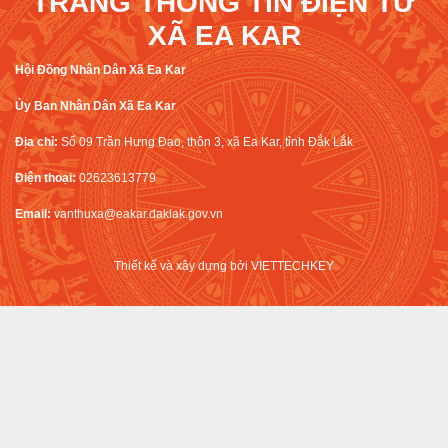
TRANG THÔNG TIN ĐIỆN TỬ
XÃ EA KAR
Hội Đồng Nhân Dân Xã Ea Kar
Ủy Ban Nhân Dân Xã Ea Kar
Địa chỉ:
Số 09 Trần Hưng Đạo, thôn 3, xã Ea Kar, tỉnh Đắk Lắk
Điện thoại:
02623613779
Email:
vanthuxa@eakar.daklak.gov.vn
Thiết kế và xây dựng bởi
VIETTECHKEY