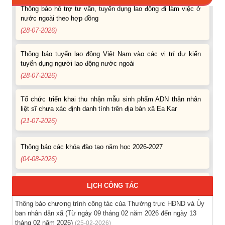
Thông báo hỗ trợ tư vấn, tuyển dụng lao động đi làm việc ở
nước ngoài theo hợp đồng
(28-07-2026)
Thông báo tuyển lao động Việt Nam vào các vị trí dự kiến
tuyển dụng người lao động nước ngoài
(28-07-2026)
Tổ chức triển khai thu nhận mẫu sinh phẩm ADN thân nhân
liệt sĩ chưa xác định danh tính trên địa bàn xã Ea Kar
(21-07-2026)
Thông báo các khóa đào tạo năm học 2026-2027
(04-08-2026)
Thông báo hỗ trợ tư vấn, tuyển dụng lao động đi làm việc
trong tỉnh
LỊCH CÔNG TÁC
(03-08-2026)
Thông báo chương trình công tác của Thường trực HĐND và Ủy
ban nhân dân xã (Từ ngày 09 tháng 02 năm 2026 đến ngày 13
Thông báo hỗ trợ tư vấn, tuyển dụng lao động đi làm việc ở
tháng 02 năm 2026)
(25-02-2026)