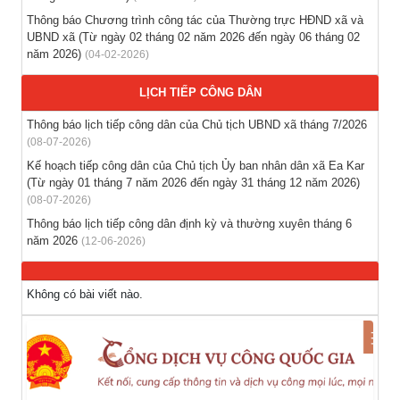
nước ngoài theo hợp đồng
Thông báo Chương trình công tác của Thường trực HĐND xã và
(28-07-2026)
UBND xã (Từ ngày 02 tháng 02 năm 2026 đến ngày 06 tháng 02
năm 2026)
(04-02-2026)
Thông báo tuyển lao động Việt Nam vào các vị trí dự kiến
tuyển dụng người lao động nước ngoài
LỊCH TIẾP CÔNG DÂN
(28-07-2026)
Thông báo lịch tiếp công dân của Chủ tịch UBND xã tháng 7/2026
(08-07-2026)
Tổ chức triển khai thu nhận mẫu sinh phẩm ADN thân nhân
Kế hoạch tiếp công dân của Chủ tịch Ủy ban nhân dân xã Ea Kar
liệt sĩ chưa xác định danh tính trên địa bàn xã Ea Kar
(Từ ngày 01 tháng 7 năm 2026 đến ngày 31 tháng 12 năm 2026)
(21-07-2026)
(08-07-2026)
Thông báo lịch tiếp công dân định kỳ và thường xuyên tháng 6
năm 2026
(12-06-2026)
Không có bài viết nào.