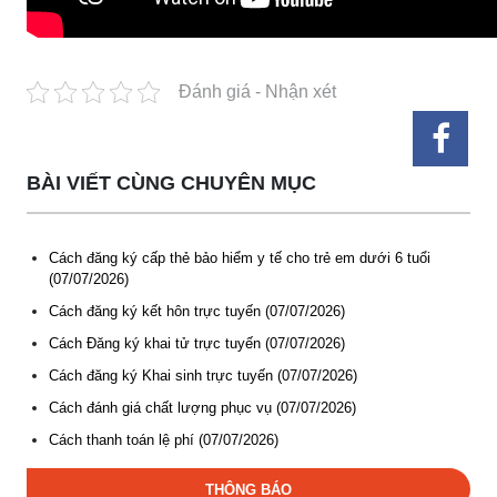
Đánh giá - Nhận xét
BÀI VIẾT CÙNG CHUYÊN MỤC
Cách đăng ký cấp thẻ bảo hiểm y tế cho trẻ em dưới 6 tuổi
(07/07/2026)
Cách đăng ký kết hôn trực tuyến (07/07/2026)
Thông báo các khóa đào tạo năm học 2026-2027
Cách Đăng ký khai tử trực tuyến (07/07/2026)
(04-08-2026)
Cách đăng ký Khai sinh trực tuyến (07/07/2026)
Thông báo hỗ trợ tư vấn, tuyển dụng lao động đi làm việc
Cách đánh giá chất lượng phục vụ (07/07/2026)
trong tỉnh
Cách thanh toán lệ phí (07/07/2026)
(03-08-2026)
THÔNG BÁO