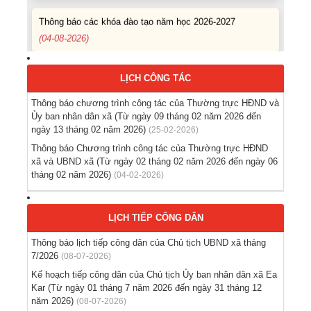
Thông báo các khóa đào tạo năm học 2026-2027
(04-08-2026)
Thông báo hỗ trợ tư vấn, tuyển dụng lao động đi làm
việc trong tỉnh
LỊCH CÔNG TÁC
(03-08-2026)
Thông báo chương trình công tác của Thường trực HĐND và
Ủy ban nhân dân xã (Từ ngày 09 tháng 02 năm 2026 đến
Thông báo hỗ trợ tư vấn, tuyển dụng lao động đi làm
ngày 13 tháng 02 năm 2026)
(25-02-2026)
việc ở nước ngoài theo hợp đồng
Thông báo Chương trình công tác của Thường trực HĐND
(28-07-2026)
xã và UBND xã (Từ ngày 02 tháng 02 năm 2026 đến ngày 06
tháng 02 năm 2026)
(04-02-2026)
Thông báo tuyển lao động Việt Nam vào các vị trí dự
kiến tuyển dụng người lao động nước ngoài
(28-07-2026)
LỊCH TIẾP CÔNG DÂN
Thông báo lịch tiếp công dân của Chủ tịch UBND xã tháng
Tổ chức triển khai thu nhận mẫu sinh phẩm ADN thân
7/2026
(08-07-2026)
nhân liệt sĩ chưa xác định danh tính trên địa bàn xã Ea
Kế hoạch tiếp công dân của Chủ tịch Ủy ban nhân dân xã Ea
Kar
Kar (Từ ngày 01 tháng 7 năm 2026 đến ngày 31 tháng 12
(21-07-2026)
năm 2026)
(08-07-2026)