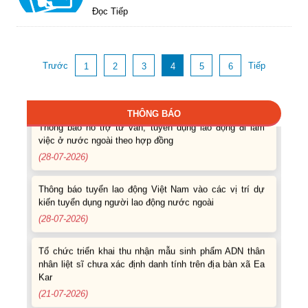
Thông báo các khóa đào tạo năm học 2026-2027
Đọc Tiếp
(04-08-2026)
Thông báo hỗ trợ tư vấn, tuyển dụng lao động đi làm
Trước
Tiếp
1
2
3
4
5
6
việc trong tỉnh
(03-08-2026)
THÔNG BÁO
Thông báo hỗ trợ tư vấn, tuyển dụng lao động đi làm
việc ở nước ngoài theo hợp đồng
(28-07-2026)
Thông báo tuyển lao động Việt Nam vào các vị trí dự
kiến tuyển dụng người lao động nước ngoài
(28-07-2026)
Tổ chức triển khai thu nhận mẫu sinh phẩm ADN thân
nhân liệt sĩ chưa xác định danh tính trên địa bàn xã Ea
Kar
(21-07-2026)