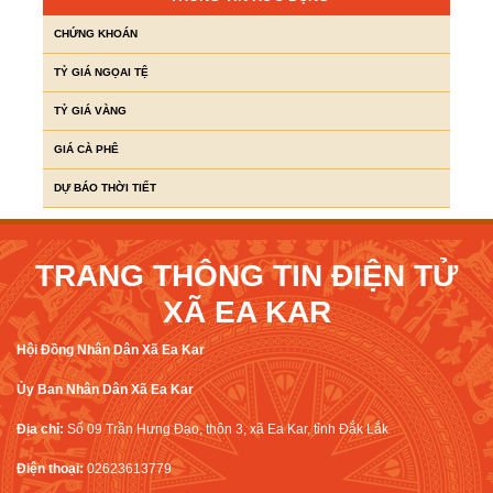
CHỨNG KHOÁN
TỶ GIÁ NGỌAI TỆ
TỶ GIÁ VÀNG
GIÁ CÀ PHÊ
DỰ BÁO THỜI TIẾT
TRANG THÔNG TIN ĐIỆN TỬ
XÃ EA KAR
Hội Đồng Nhân Dân Xã Ea Kar
Ủy Ban Nhân Dân Xã Ea Kar
Địa chỉ:
Số 09 Trần Hưng Đạo, thôn 3, xã Ea Kar, tỉnh Đắk Lắk
Điện thoại:
02623613779