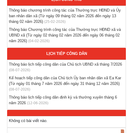
Thông báo các khóa đào tạo năm học 2026-2027
(04-08-2026)
Thông báo chương trình công tác của Thường trực HĐND và Ủy
ban nhân dân xã (Từ ngày 09 tháng 02 năm 2026 đến ngày 13
tháng 02 năm 2026)
(25-02-2026)
Thông báo hỗ trợ tư vấn, tuyển dụng lao động đi làm việc
trong tỉnh
Thông báo Chương trình công tác của Thường trực HĐND xã và
(03-08-2026)
UBND xã (Từ ngày 02 tháng 02 năm 2026 đến ngày 06 tháng 02
năm 2026)
(04-02-2026)
Thông báo hỗ trợ tư vấn, tuyển dụng lao động đi làm việc ở
LỊCH TIẾP CÔNG DÂN
nước ngoài theo hợp đồng
(28-07-2026)
Thông báo lịch tiếp công dân của Chủ tịch UBND xã tháng 7/2026
(08-07-2026)
Thông báo tuyển lao động Việt Nam vào các vị trí dự kiến
Kế hoạch tiếp công dân của Chủ tịch Ủy ban nhân dân xã Ea Kar
tuyển dụng người lao động nước ngoài
(Từ ngày 01 tháng 7 năm 2026 đến ngày 31 tháng 12 năm 2026)
(28-07-2026)
(08-07-2026)
Thông báo lịch tiếp công dân định kỳ và thường xuyên tháng 6
năm 2026
(12-06-2026)
Không có bài viết nào.