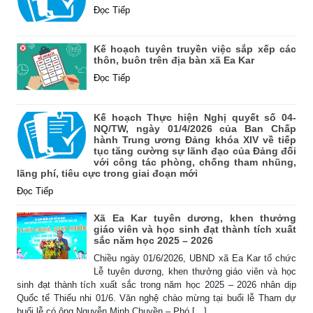
Đọc Tiếp
Kế hoạch tuyên truyền việc sắp xếp các
thôn, buôn trên địa bàn xã Ea Kar
Đọc Tiếp
Kế hoạch Thực hiện Nghị quyết số 04-
NQ/TW, ngày 01/4/2026 của Ban Chấp
hành Trung ương Đảng khóa XIV về tiếp
tục tăng cường sự lãnh đạo của Đảng đối
với công tác phòng, chống tham nhũng,
lãng phí, tiêu cực trong giai đoạn mới
Đọc Tiếp
Xã Ea Kar tuyên dương, khen thưởng
giáo viên và học sinh đạt thành tích xuất
sắc năm học 2025 – 2026
Chiều ngày 01/6/2026, UBND xã Ea Kar tổ chức
Lễ tuyên dương, khen thưởng giáo viên và học
sinh đạt thành tích xuất sắc trong năm học 2025 – 2026 nhân dịp
Quốc tế Thiếu nhi 01/6. Văn nghệ chào mừng tại buổi lễ Tham dự
buổi lễ có ông Nguyễn Minh Chuyền – Phó […]