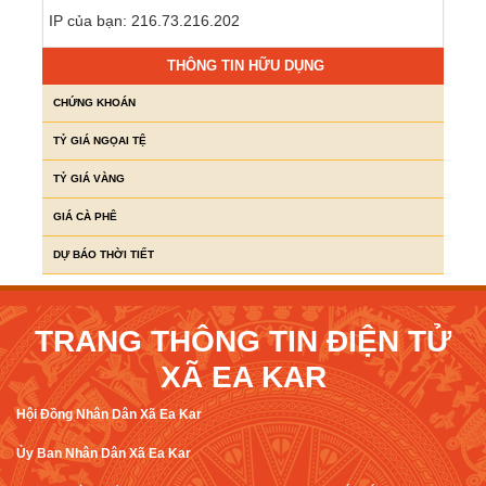
IP của bạn: 216.73.216.202
THÔNG TIN HỮU DỤNG
CHỨNG KHOÁN
TỶ GIÁ NGỌAI TỆ
TỶ GIÁ VÀNG
GIÁ CÀ PHÊ
DỰ BÁO THỜI TIẾT
TRANG THÔNG TIN ĐIỆN TỬ
XÃ EA KAR
Hội Đồng Nhân Dân Xã Ea Kar
Ủy Ban Nhân Dân Xã Ea Kar