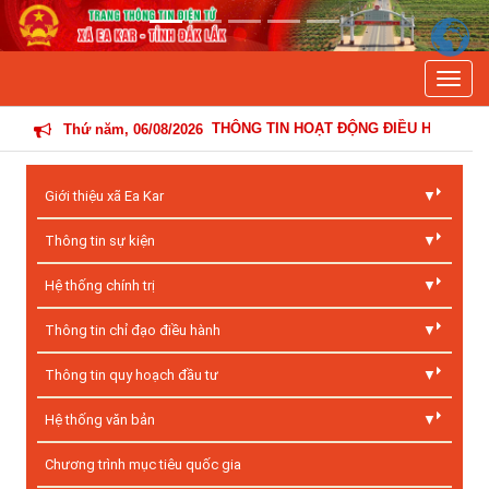
Previous
Next
Toggle
THÔNG TIN HOẠT ĐỘNG ĐIỀU HÀNH CỦA ĐẢNG ỦY - 
Thứ năm, 06/08/2026
Giới thiệu xã Ea Kar
Thông tin sự kiện
Hệ thống chính trị
Thông tin chỉ đạo điều hành
Thông tin quy hoạch đầu tư
Hệ thống văn bản
Chương trình mục tiêu quốc gia