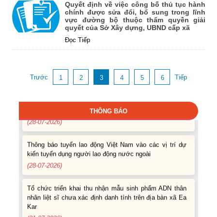
Quyết định về việc công bố thủ tục hành
chính được sửa đổi, bổ sung trong lĩnh
Thông báo các khóa đào tạo năm học 2026-2027
vực đường bộ thuộc thẩm quyền giải
quyết của Sở Xây dựng, UBND cấp xã
(04-08-2026)
Đọc Tiếp
Thông báo hỗ trợ tư vấn, tuyển dụng lao động đi làm
việc trong tỉnh
(03-08-2026)
Trước
Tiếp
1
2
3
4
5
6
Thông báo hỗ trợ tư vấn, tuyển dụng lao động đi làm
việc ở nước ngoài theo hợp đồng
THÔNG BÁO
(28-07-2026)
Thông báo tuyển lao động Việt Nam vào các vị trí dự
kiến tuyển dụng người lao động nước ngoài
(28-07-2026)
Tổ chức triển khai thu nhận mẫu sinh phẩm ADN thân
nhân liệt sĩ chưa xác định danh tính trên địa bàn xã Ea
Kar
(21-07-2026)