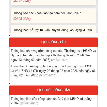
Thông báo các khóa đào tạo năm học 2026-2027
(04-08-2026)
Thông báo hỗ trợ tư vấn, tuyển dụng lao động đi làm
việc trong tỉnh
(03-08-2026)
LỊCH CÔNG TÁC
Thông báo hỗ trợ tư vấn, tuyển dụng lao động đi làm
Thông báo chương trình công tác của Thường trực HĐND và
việc ở nước ngoài theo hợp đồng
Ủy ban nhân dân xã (Từ ngày 09 tháng 02 năm 2026 đến
(28-07-2026)
ngày 13 tháng 02 năm 2026)
(25-02-2026)
Thông báo Chương trình công tác của Thường trực HĐND
Thông báo tuyển lao động Việt Nam vào các vị trí dự
xã và UBND xã (Từ ngày 02 tháng 02 năm 2026 đến ngày 06
kiến tuyển dụng người lao động nước ngoài
tháng 02 năm 2026)
(04-02-2026)
(28-07-2026)
LỊCH TIẾP CÔNG DÂN
Tổ chức triển khai thu nhận mẫu sinh phẩm ADN thân
nhân liệt sĩ chưa xác định danh tính trên địa bàn xã Ea
Thông báo lịch tiếp công dân của Chủ tịch UBND xã tháng
Kar
7/2026
(08-07-2026)
(21-07-2026)