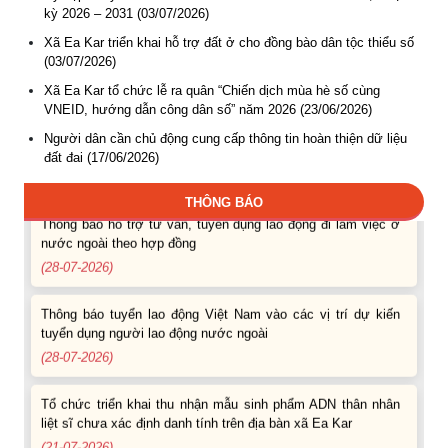
kỳ 2026 – 2031 (03/07/2026)
Thông báo các khóa đào tạo năm học 2026-2027
Xã Ea Kar triển khai hỗ trợ đất ở cho đồng bào dân tộc thiểu số
(03/07/2026)
(04-08-2026)
Xã Ea Kar tổ chức lễ ra quân “Chiến dịch mùa hè số cùng
Thông báo hỗ trợ tư vấn, tuyển dụng lao động đi làm việc
VNEID, hướng dẫn công dân số” năm 2026 (23/06/2026)
trong tỉnh
Người dân cần chủ động cung cấp thông tin hoàn thiện dữ liệu
(03-08-2026)
đất đai (17/06/2026)
Thông báo hỗ trợ tư vấn, tuyển dụng lao động đi làm việc ở
THÔNG BÁO
nước ngoài theo hợp đồng
(28-07-2026)
Thông báo tuyển lao động Việt Nam vào các vị trí dự kiến
tuyển dụng người lao động nước ngoài
(28-07-2026)
Tổ chức triển khai thu nhận mẫu sinh phẩm ADN thân nhân
liệt sĩ chưa xác định danh tính trên địa bàn xã Ea Kar
(21-07-2026)