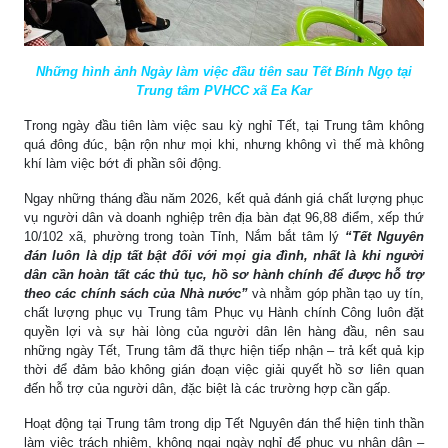
Những hình ảnh Ngày làm việc đầu tiên sau Tết Bính Ngọ tại
Trung tâm PVHCC xã Ea Kar
Trong ngày đầu tiên làm việc sau kỳ nghỉ Tết, tại Trung tâm không
quá đông đúc, bận rộn như mọi khi, nhưng không vì thế mà không
khí làm việc bớt đi phần sôi động.
Ngay những tháng đầu năm 2026, kết quả đánh giá chất lượng phục
vụ người dân và doanh nghiệp trên địa bàn đạt 96,88 điểm, xếp thứ
10/102 xã, phường trong toàn Tỉnh, Nắm bắt tâm lý
“Tết Nguyên
đán luôn là dịp tất bật đối với mọi gia đình, nhất là khi người
dân cần hoàn tất các thủ tục, hồ sơ hành chính để được hỗ trợ
theo các chính sách của Nhà nước”
và nhằm góp phần tạo uy tín,
chất lượng phục vụ Trung tâm Phục vụ Hành chính Công luôn đặt
quyền lợi và sự hài lòng của người dân lên hàng đầu, nên sau
những ngày Tết, Trung tâm đã thực hiện tiếp nhận – trả kết quả kịp
thời để đảm bảo không gián đoạn việc giải quyết hồ sơ liên quan
đến hỗ trợ của người dân, đặc biệt là các trường hợp cần gấp.
Hoạt động tại Trung tâm trong dịp Tết Nguyên đán thể hiện tinh thần
làm việc trách nhiệm, không ngại ngày nghỉ để phục vụ nhân dân –