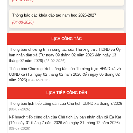
Thông báo các khóa đào tạo năm học 2026-2027
(04-08-2026)
Thông báo hỗ trợ tư vấn, tuyển dụng lao động đi làm việc
trong tỉnh
LỊCH CÔNG TÁC
(03-08-2026)
Thông báo chương trình công tác của Thường trực HĐND và Ủy
ban nhân dân xã (Từ ngày 09 tháng 02 năm 2026 đến ngày 13
Thông báo hỗ trợ tư vấn, tuyển dụng lao động đi làm việc ở
tháng 02 năm 2026)
(25-02-2026)
nước ngoài theo hợp đồng
(28-07-2026)
Thông báo Chương trình công tác của Thường trực HĐND xã và
UBND xã (Từ ngày 02 tháng 02 năm 2026 đến ngày 06 tháng 02
năm 2026)
(04-02-2026)
Thông báo tuyển lao động Việt Nam vào các vị trí dự kiến
tuyển dụng người lao động nước ngoài
LỊCH TIẾP CÔNG DÂN
(28-07-2026)
Thông báo lịch tiếp công dân của Chủ tịch UBND xã tháng 7/2026
Tổ chức triển khai thu nhận mẫu sinh phẩm ADN thân nhân
(08-07-2026)
liệt sĩ chưa xác định danh tính trên địa bàn xã Ea Kar
Kế hoạch tiếp công dân của Chủ tịch Ủy ban nhân dân xã Ea Kar
(21-07-2026)
(Từ ngày 01 tháng 7 năm 2026 đến ngày 31 tháng 12 năm 2026)
(08-07-2026)