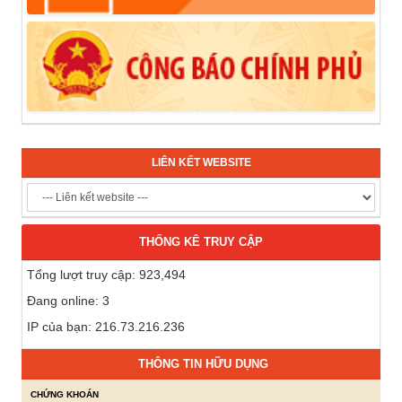
LIÊN KẾT WEBSITE
THỐNG KÊ TRUY CẬP
Tổng lượt truy cập: 923,494
Đang online: 3
IP của bạn: 216.73.216.236
THÔNG TIN HỮU DỤNG
CHỨNG KHOÁN