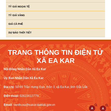
TỶ GIÁ NGỌAI TỆ
TỶ GIÁ VÀNG
GIÁ CÀ PHÊ
DỰ BÁO THỜI TIẾT
TRANG THÔNG TIN ĐIỆN TỬ
XÃ EA KAR
Hội Đồng Nhân Dân Xã Ea Kar
Ủy Ban Nhân Dân Xã Ea Kar
Địa chỉ:
Số 09 Trần Hưng Đạo, thôn 3, xã Ea Kar, tỉnh Đắk Lắk
Điện thoại:
02623613779
Email:
vanthuxa@eakar.daklak.gov.vn