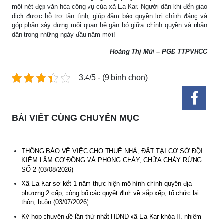
một nét đẹp văn hóa công vụ của xã Ea Kar. Người dân khi đến giao
dịch được hỗ trợ tận tình, giúp đảm bảo quyền lợi chính đáng và
góp phần xây dựng mối quan hệ gắn bó giữa chính quyền và nhân
dân trong những ngày đầu năm mới!
Hoàng Thị Mùi – PGĐ TTPVHCC
3.4/5 - (9 bình chọn)
BÀI VIẾT CÙNG CHUYÊN MỤC
THÔNG BÁO VỀ VIỆC CHO THUÊ NHÀ, ĐẤT TẠI CƠ SỞ ĐỘI
KIỂM LÂM CƠ ĐỘNG VÀ PHÒNG CHÁY, CHỮA CHÁY RỪNG
SỐ 2 (03/08/2026)
Xã Ea Kar sơ kết 1 năm thực hiện mô hình chính quyền địa
phương 2 cấp; công bố các quyết định về sắp xếp, tổ chức lại
thôn, buôn (03/07/2026)
Kỳ họp chuyên đề lần thứ nhất HĐND xã Ea Kar khóa II, nhiệm