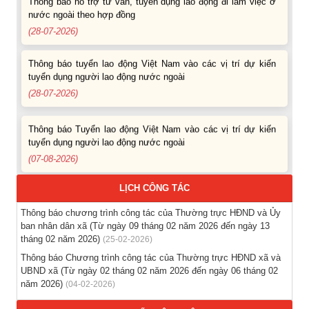
nước ngoài theo hợp đồng
(28-07-2026)
Thông báo tuyển lao động Việt Nam vào các vị trí dự kiến
tuyển dụng người lao động nước ngoài
(28-07-2026)
Thông báo Tuyển lao động Việt Nam vào các vị trí dự kiến
tuyển dụng người lao động nước ngoài
(07-08-2026)
Thông báo các khóa đào tạo năm học 2026-2027
LỊCH CÔNG TÁC
(04-08-2026)
Thông báo chương trình công tác của Thường trực HĐND và Ủy
ban nhân dân xã (Từ ngày 09 tháng 02 năm 2026 đến ngày 13
Thông báo hỗ trợ tư vấn, tuyển dụng lao động đi làm việc
tháng 02 năm 2026)
(25-02-2026)
trong tỉnh
Thông báo Chương trình công tác của Thường trực HĐND xã và
(03-08-2026)
UBND xã (Từ ngày 02 tháng 02 năm 2026 đến ngày 06 tháng 02
năm 2026)
(04-02-2026)
Thông báo hỗ trợ tư vấn, tuyển dụng lao động đi làm việc ở
nước ngoài theo hợp đồng