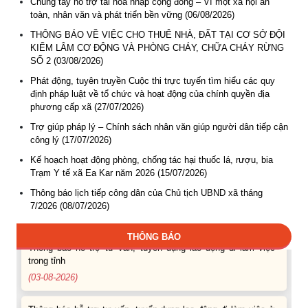
Chung tay hỗ trợ tái hòa nhập cộng đồng – Vì một xã hội an
toàn, nhân văn và phát triển bền vững (06/08/2026)
THÔNG BÁO VỀ VIỆC CHO THUÊ NHÀ, ĐẤT TẠI CƠ SỞ ĐỘI
KIỂM LÂM CƠ ĐỘNG VÀ PHÒNG CHÁY, CHỮA CHÁY RỪNG
SỐ 2 (03/08/2026)
Phát động, tuyên truyền Cuộc thi trực tuyến tìm hiểu các quy
định pháp luật về tổ chức và hoạt động của chính quyền địa
phương cấp xã (27/07/2026)
Trợ giúp pháp lý – Chính sách nhân văn giúp người dân tiếp cận
Thông báo Tuyển lao động Việt Nam vào các vị trí dự kiến
công lý (17/07/2026)
tuyển dụng người lao động nước ngoài
(07-08-2026)
Kế hoạch hoạt động phòng, chống tác hại thuốc lá, rượu, bia
Trạm Y tế xã Ea Kar năm 2026 (15/07/2026)
Thông báo các khóa đào tạo năm học 2026-2027
Thông báo lịch tiếp công dân của Chủ tịch UBND xã tháng
7/2026 (08/07/2026)
(04-08-2026)
THÔNG BÁO
Thông báo hỗ trợ tư vấn, tuyển dụng lao động đi làm việc
trong tỉnh
(03-08-2026)
Thông báo hỗ trợ tư vấn, tuyển dụng lao động đi làm việc ở