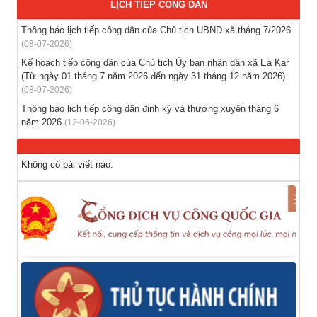
LỊCH TIẾP CÔNG DÂN
(28-07-2026)
Thông báo lịch tiếp công dân của Chủ tịch UBND xã tháng 7/2026
(08-07-2026)
Thông báo tuyển lao động Việt Nam vào các vị trí dự kiến
tuyển dụng người lao động nước ngoài
Kế hoạch tiếp công dân của Chủ tịch Ủy ban nhân dân xã Ea Kar
(Từ ngày 01 tháng 7 năm 2026 đến ngày 31 tháng 12 năm 2026)
(28-07-2026)
(08-07-2026)
Thông báo lịch tiếp công dân định kỳ và thường xuyên tháng 6
năm 2026
(12-06-2026)
Không có bài viết nào.