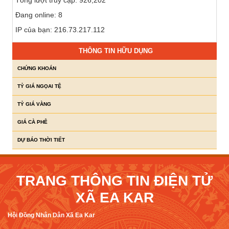
Tổng lượt truy cập: 926,202
Đang online: 8
IP của bạn: 216.73.217.112
THÔNG TIN HỮU DỤNG
CHỨNG KHOÁN
TỶ GIÁ NGỌAI TỆ
TỶ GIÁ VÀNG
GIÁ CÀ PHÊ
DỰ BÁO THỜI TIẾT
TRANG THÔNG TIN ĐIỆN TỬ
XÃ EA KAR
Hội Đồng Nhân Dân Xã Ea Kar