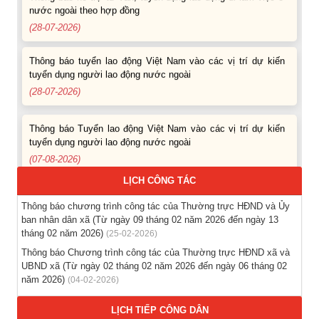
nước ngoài theo hợp đồng
(28-07-2026)
Thông báo tuyển lao động Việt Nam vào các vị trí dự kiến
tuyển dụng người lao động nước ngoài
(28-07-2026)
Thông báo Tuyển lao động Việt Nam vào các vị trí dự kiến
tuyển dụng người lao động nước ngoài
(07-08-2026)
LỊCH CÔNG TÁC
Thông báo các khóa đào tạo năm học 2026-2027
(04-08-2026)
Thông báo chương trình công tác của Thường trực HĐND và Ủy
ban nhân dân xã (Từ ngày 09 tháng 02 năm 2026 đến ngày 13
tháng 02 năm 2026)
(25-02-2026)
Thông báo hỗ trợ tư vấn, tuyển dụng lao động đi làm việc
trong tỉnh
Thông báo Chương trình công tác của Thường trực HĐND xã và
UBND xã (Từ ngày 02 tháng 02 năm 2026 đến ngày 06 tháng 02
(03-08-2026)
năm 2026)
(04-02-2026)
Thông báo hỗ trợ tư vấn, tuyển dụng lao động đi làm việc ở
LỊCH TIẾP CÔNG DÂN
nước ngoài theo hợp đồng