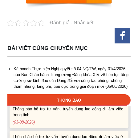
Đánh giá - Nhận xét
BÀI VIẾT CÙNG CHUYÊN MỤC
Thông báo Tuyển lao động Việt Nam vào các vị trí dự kiến
tuyển dụng người lao động nước ngoài
Kế hoạch Thực hiện Nghị quyết số 04-NQ/TW, ngày 01/4/2026
(07-08-2026)
của Ban Chấp hành Trung ương Đảng khóa XIV về tiếp tục tăng
cường sự lãnh đạo của Đảng đối với công tác phòng, chống
Thông báo các khóa đào tạo năm học 2026-2027
tham nhũng, lãng phí, tiêu cực trong giai đoạn mới (05/06/2026)
(04-08-2026)
THÔNG BÁO
Thông báo hỗ trợ tư vấn, tuyển dụng lao động đi làm việc
trong tỉnh
(03-08-2026)
Thông báo hỗ trợ tư vấn, tuyển dụng lao động đi làm việc ở