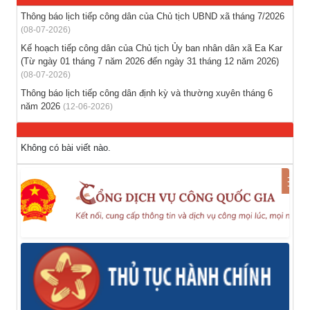
(28-07-2026)
Thông báo lịch tiếp công dân của Chủ tịch UBND xã tháng 7/2026
(08-07-2026)
Thông báo tuyển lao động Việt Nam vào các vị trí dự kiến
Kế hoạch tiếp công dân của Chủ tịch Ủy ban nhân dân xã Ea Kar
tuyển dụng người lao động nước ngoài
(Từ ngày 01 tháng 7 năm 2026 đến ngày 31 tháng 12 năm 2026)
(28-07-2026)
(08-07-2026)
Thông báo lịch tiếp công dân định kỳ và thường xuyên tháng 6
năm 2026
(12-06-2026)
Không có bài viết nào.