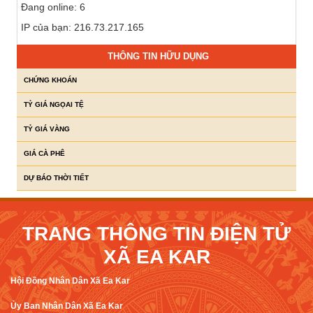
Đang online: 6
IP của bạn: 216.73.217.165
THÔNG TIN HỮU DỤNG
CHỨNG KHOÁN
TỶ GIÁ NGỌAI TỆ
TỶ GIÁ VÀNG
GIÁ CÀ PHÊ
DỰ BÁO THỜI TIẾT
TRANG THÔNG TIN ĐIỆN TỬ
XÃ EA KAR
Hội Đồng Nhân Dân Xã Ea Kar
Ủy Ban Nhân Dân Xã Ea Kar