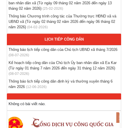
ban nhân dân xã (Từ ngày 09 tháng 02 năm 2026 đến ngày 13
Thông báo hỗ trợ tư vấn, tuyển dụng lao động đi làm việc ở
tháng 02 năm 2026)
(25-02-2026)
nước ngoài theo hợp đồng
Thông báo Chương trình công tác của Thường trực HĐND xã và
(28-07-2026)
UBND xã (Từ ngày 02 tháng 02 năm 2026 đến ngày 06 tháng 02
năm 2026)
(04-02-2026)
Thông báo tuyển lao động Việt Nam vào các vị trí dự kiến
LỊCH TIẾP CÔNG DÂN
tuyển dụng người lao động nước ngoài
(28-07-2026)
Thông báo lịch tiếp công dân của Chủ tịch UBND xã tháng 7/2026
(08-07-2026)
Tổ chức triển khai thu nhận mẫu sinh phẩm ADN thân nhân
Kế hoạch tiếp công dân của Chủ tịch Ủy ban nhân dân xã Ea Kar
liệt sĩ chưa xác định danh tính trên địa bàn xã Ea Kar
(Từ ngày 01 tháng 7 năm 2026 đến ngày 31 tháng 12 năm 2026)
(21-07-2026)
(08-07-2026)
Thông báo lịch tiếp công dân định kỳ và thường xuyên tháng 6
năm 2026
(12-06-2026)
Không có bài viết nào.