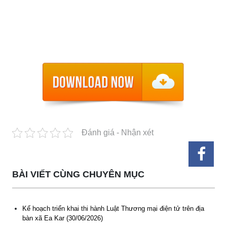
Đánh giá - Nhận xét
Thông báo các khóa đào tạo năm học 2026-2027
BÀI VIẾT CÙNG CHUYÊN MỤC
(04-08-2026)
Thông báo hỗ trợ tư vấn, tuyển dụng lao động đi làm việc
Kế hoạch triển khai thi hành Luật Thương mại điện tử trên địa
trong tỉnh
bàn xã Ea Kar (30/06/2026)
(03-08-2026)