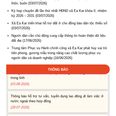
thôn, buôn (03/07/2026)
Kỳ họp chuyên đề lần thứ nhất HĐND xã Ea Kar khóa II, nhiệm
kỳ 2026 – 2031 (03/07/2026)
Xã Ea Kar triển khai hỗ trợ đất ở cho đồng bào dân tộc thiểu số
Thông báo Tuyển lao động Việt Nam vào các vị trí dự kiến
(03/07/2026)
tuyển dụng người lao động nước ngoài
(07-08-2026)
Người dân cần chủ động cung cấp thông tin hoàn thiện dữ liệu
đất đai (17/06/2026)
Thông báo các khóa đào tạo năm học 2026-2027
Trung tâm Phục vụ Hành chính công xã Ea Kar phát huy vai trò
tiên phong, gương mẫu trong nâng cao chất lượng phục vụ
(04-08-2026)
người dân và doanh nghiệp (16/06/2026)
Thông báo hỗ trợ tư vấn, tuyển dụng lao động đi làm việc
THÔNG BÁO
trong tỉnh
(03-08-2026)
Thông báo hỗ trợ tư vấn, tuyển dụng lao động đi làm việc ở
nước ngoài theo hợp đồng
(28-07-2026)
Thông báo tuyển lao động Việt Nam vào các vị trí dự kiến