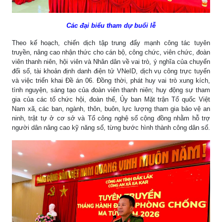
Các đại biểu tham dự buổi lễ
Theo kế hoạch, chiến dịch tập trung đẩy mạnh công tác tuyên
truyền, nâng cao nhận thức cho cán bộ, công chức, viên chức, đoàn
viên thanh niên, hội viên và Nhân dân về vai trò, ý nghĩa của chuyển
đổi số, tài khoản định danh điện tử VNeID, dịch vụ công trực tuyến
và việc triển khai Đề án 06. Đồng thời, phát huy vai trò xung kích,
tình nguyện, sáng tạo của đoàn viên thanh niên; huy động sự tham
gia của các tổ chức hội, đoàn thể, Ủy ban Mặt trận Tổ quốc Việt
Nam xã, các ban, ngành, thôn, buôn, lực lượng tham gia bảo vệ an
ninh, trật tự ở cơ sở và Tổ công nghệ số cộng đồng nhằm hỗ trợ
người dân nâng cao kỹ năng số, từng bước hình thành công dân số.