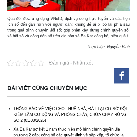
Qua đó, đưa ứng dụng VNeID, dịch vụ công trực tuyến và các tiện
ích số đến gần hơn với người dân; không để ai bị bỏ lại phía sau
trong quá trình chuyển đổi số; góp phần xây dựng chính quyền số,
xã hội số và công dân số trên địa bàn xã Ea Kar đồng bộ, hiệu quả./.
Thực hiện: Nguyễn Vinh
Đánh giá - Nhận xét
BÀI VIẾT CÙNG CHUYÊN MỤC
THÔNG BÁO VỀ VIỆC CHO THUÊ NHÀ, ĐẤT TẠI CƠ SỞ ĐỘI
KIỂM LÂM CƠ ĐỘNG VÀ PHÒNG CHÁY, CHỮA CHÁY RỪNG
SỐ 2 (03/08/2026)
Xã Ea Kar sơ kết 1 năm thực hiện mô hình chính quyền địa
phương 2 cấp; công bố các quyết định về sắp xếp, tổ chức lại