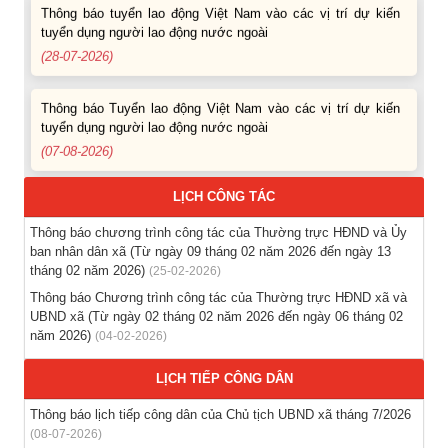
tuyển dụng người lao động nước ngoài
(28-07-2026)
Thông báo Tuyển lao động Việt Nam vào các vị trí dự kiến
tuyển dụng người lao động nước ngoài
(07-08-2026)
Thông báo các khóa đào tạo năm học 2026-2027
(04-08-2026)
LỊCH CÔNG TÁC
Thông báo chương trình công tác của Thường trực HĐND và Ủy
Thông báo hỗ trợ tư vấn, tuyển dụng lao động đi làm việc
ban nhân dân xã (Từ ngày 09 tháng 02 năm 2026 đến ngày 13
trong tỉnh
tháng 02 năm 2026)
(25-02-2026)
(03-08-2026)
Thông báo Chương trình công tác của Thường trực HĐND xã và
UBND xã (Từ ngày 02 tháng 02 năm 2026 đến ngày 06 tháng 02
Thông báo hỗ trợ tư vấn, tuyển dụng lao động đi làm việc ở
năm 2026)
(04-02-2026)
nước ngoài theo hợp đồng
(28-07-2026)
LỊCH TIẾP CÔNG DÂN
Thông báo lịch tiếp công dân của Chủ tịch UBND xã tháng 7/2026
Thông báo tuyển lao động Việt Nam vào các vị trí dự kiến
(08-07-2026)
tuyển dụng người lao động nước ngoài