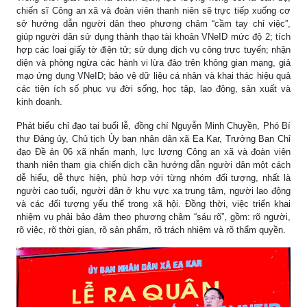
chiến sĩ Công an xã và đoàn viên thanh niên sẽ trực tiếp xuống cơ
sở hướng dẫn người dân theo phương châm “cầm tay chỉ việc”,
giúp người dân sử dụng thành thạo tài khoản VNeID mức độ 2; tích
hợp các loại giấy tờ điện tử; sử dụng dịch vụ công trực tuyến; nhận
diện và phòng ngừa các hành vi lừa đảo trên không gian mạng, giả
mạo ứng dụng VNeID; bảo vệ dữ liệu cá nhân và khai thác hiệu quả
các tiện ích số phục vụ đời sống, học tập, lao động, sản xuất và
kinh doanh.
Phát biểu chỉ đạo tại buổi lễ, đồng chí Nguyễn Minh Chuyền, Phó Bí
thư Đảng ủy, Chủ tịch Ủy ban nhân dân xã Ea Kar, Trưởng Ban Chỉ
đạo Đề án 06 xã nhấn mạnh, lực lượng Công an xã và đoàn viên
thanh niên tham gia chiến dịch cần hướng dẫn người dân một cách
dễ hiểu, dễ thực hiện, phù hợp với từng nhóm đối tượng, nhất là
người cao tuổi, người dân ở khu vực xa trung tâm, người lao động
và các đối tượng yếu thế trong xã hội. Đồng thời, việc triển khai
nhiệm vụ phải bảo đảm theo phương châm “sáu rõ”, gồm: rõ người,
rõ việc, rõ thời gian, rõ sản phẩm, rõ trách nhiệm và rõ thẩm quyền.