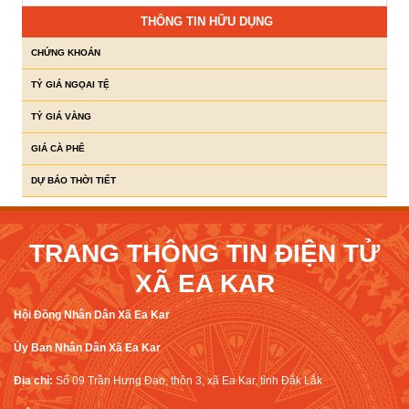
THÔNG TIN HỮU DỤNG
CHỨNG KHOÁN
TỶ GIÁ NGỌAI TỆ
TỶ GIÁ VÀNG
GIÁ CÀ PHÊ
DỰ BÁO THỜI TIẾT
TRANG THÔNG TIN ĐIỆN TỬ
XÃ EA KAR
Hội Đồng Nhân Dân Xã Ea Kar
Ủy Ban Nhân Dân Xã Ea Kar
Địa chỉ:
Số 09 Trần Hưng Đạo, thôn 3, xã Ea Kar, tỉnh Đắk Lắk