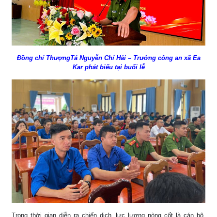
Đồng chí ThượngTá Nguyễn Chí Hải – Trưởng công an xã Ea
Kar phát biểu tại buổi lễ
Trong thời gian diễn ra chiến dịch, lực lượng nòng cốt là cán bộ,