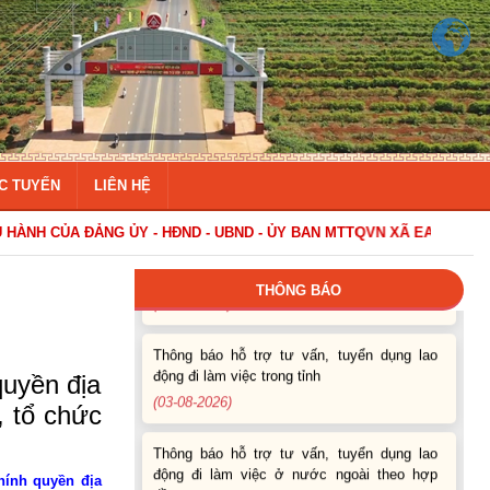
Thông báo Tuyển lao động Việt Nam vào
các vị trí dự kiến tuyển dụng người lao động
nước ngoài
(07-08-2026)
C TUYẾN
LIÊN HỆ
Thông báo các khóa đào tạo năm học 2026-
2027
UBND - ỦY BAN MTTQVN XÃ EA KAR
(04-08-2026)
THÔNG BÁO
Thông báo hỗ trợ tư vấn, tuyển dụng lao
động đi làm việc trong tỉnh
(03-08-2026)
quyền địa
Thông báo hỗ trợ tư vấn, tuyển dụng lao
, tổ chức
động đi làm việc ở nước ngoài theo hợp
đồng
(28-07-2026)
hính quyền địa