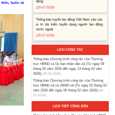
i thôn, buôn và
Thông báo tuyển lao động Việt Nam vào các
vị trí dự kiến tuyển dụng người lao động
nước ngoài
(28-07-2026)
Thông báo Tuyển lao động Việt Nam vào
các vị trí dự kiến tuyển dụng người lao động
nước ngoài
LỊCH CÔNG TÁC
(07-08-2026)
Thông báo chương trình công tác của Thường
Thông báo các khóa đào tạo năm học 2026-
trực HĐND và Ủy ban nhân dân xã (Từ ngày 09
2027
tháng 02 năm 2026 đến ngày 13 tháng 02 năm
2026)
(04-08-2026)
(25-02-2026)
Thông báo Chương trình công tác của Thường
trực HĐND xã và UBND xã (Từ ngày 02 tháng 02
Thông báo hỗ trợ tư vấn, tuyển dụng lao
năm 2026 đến ngày 06 tháng 02 năm 2026)
(04-
động đi làm việc trong tỉnh
02-2026)
(03-08-2026)
LỊCH TIẾP CÔNG DÂN
Thông báo hỗ trợ tư vấn, tuyển dụng lao
động đi làm việc ở nước ngoài theo hợp