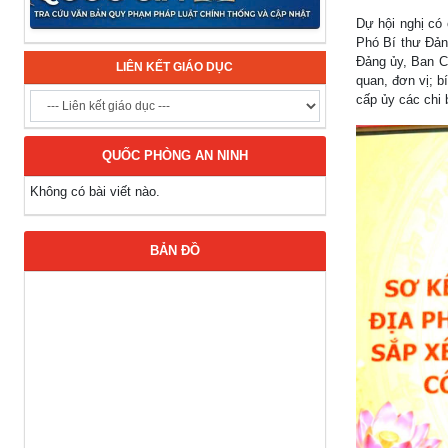
Dự hội nghị có
Phó Bí thư Đản
Đảng ủy, Ban C
LIÊN KẾT GIÁO DỤC
quan, đơn vị; b
cấp ủy các chi 
QUỐC PHÒNG AN NINH
Không có bài viết nào.
BẢN ĐỒ