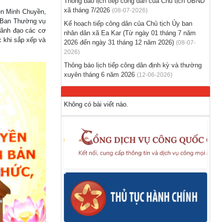
Thông báo lịch tiếp công dân của Chủ tịch UBND
đồng
xã tháng 7/2026
(08-07-2026)
ễn Minh Chuyền,
(28-07-2026)
n Ban Thường vụ
Kế hoạch tiếp công dân của Chủ tịch Ủy ban
lãnh đạo các cơ
nhân dân xã Ea Kar (Từ ngày 01 tháng 7 năm
c khi sắp xếp và
Thông báo tuyển lao động Việt Nam vào các
2026 đến ngày 31 tháng 12 năm 2026)
(08-07-
vị trí dự kiến tuyển dụng người lao động
2026)
nước ngoài
Thông báo lịch tiếp công dân định kỳ và thường
(28-07-2026)
xuyên tháng 6 năm 2026
(12-06-2026)
Không có bài viết nào.