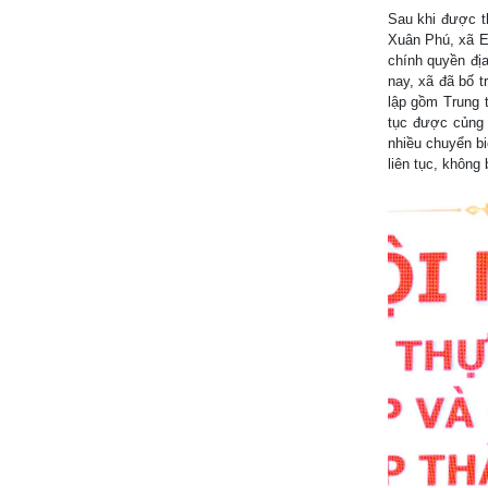
Sau khi được t
Xuân Phú, xã Ea
chính quyền đị
nay, xã đã bố t
lập gồm Trung 
tục được củng 
nhiều chuyển bi
liên tục, không 