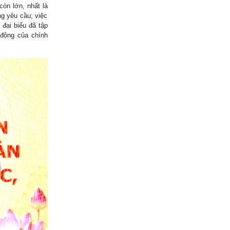
òn lớn, nhất là
ng yêu cầu; việc
 đại biểu đã tập
 động của chính