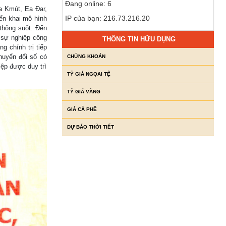
Đang online: 6
a Kmút, Ea Đar,
IP của bạn: 216.73.216.20
iển khai mô hình
thông suốt. Đến
ị sự nghiệp công
THÔNG TIN HỮU DỤNG
 chính trị tiếp
huyển đổi số có
CHỨNG KHOÁN
iệp được duy trì
TỶ GIÁ NGỌAI TỆ
TỶ GIÁ VÀNG
GIÁ CÀ PHÊ
DỰ BÁO THỜI TIẾT