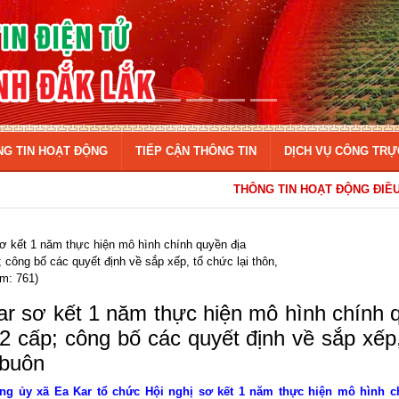
NG TIN HOẠT ĐỘNG
TIẾP CẬN THÔNG TIN
DỊCH VỤ CÔNG TRỰ
THÔNG TIN HOẠT ĐỘNG ĐIỀU HÀNH CỦA ĐẢNG ỦY - HĐND - 
ơ kết 1 năm thực hiện mô hình chính quyền địa
công bố các quyết định về sắp xếp, tổ chức lại thôn,
m: 761)
r sơ kết 1 năm thực hiện mô hình chính 
 cấp; công bố các quyết định về sắp xếp
 buôn
ảng ủy xã Ea Kar tổ chức Hội nghị sơ kết 1 năm thực hiện mô hình c