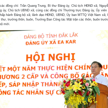
 các đồng chí: Trần Quang Trung, Bí thư Đảng ủy, Chủ tịch HĐND xã; Nguy
g ủy, Chủ tịch UBND xã; cùng các đồng chí Thường trực Đảng ủy, Ủy viê
hấp hành Đảng bộ xã; lãnh đạo HĐND, UBND, Ủy ban MTTQ Việt Nam xã; 
í thư, trưởng thôn, buôn, Trưởng Ban Công tác Mặt trận các thôn, buôn trướ
bộ mới.