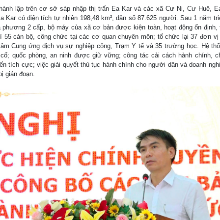
hành lập trên cơ sở sáp nhập thị trấn Ea Kar và các xã Cư Ni, Cư Huê, E
 Kar có diện tích tự nhiên 198,48 km², dân số 87.625 người. Sau 1 năm tr
a phương 2 cấp, bộ máy của xã cơ bản được kiện toàn, hoạt động ổn định, 
rí 55 cán bộ, công chức tại các cơ quan chuyên môn; tổ chức lại 37 đơn v
tâm Cung ứng dịch vụ sự nghiệp công, Trạm Y tế và 35 trường học. Hệ thống
cố; quốc phòng, an ninh được giữ vững; công tác cải cách hành chính, c
ến tích cực; việc giải quyết thủ tục hành chính cho người dân và doanh ngh
bị gián đoạn.