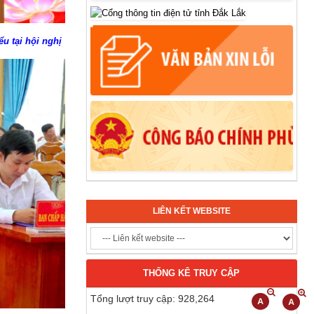
u tại hội nghị
LIÊN KẾT WEBSITE
THỐNG KÊ TRUY CẬP
Tổng lượt truy cập: 928,264