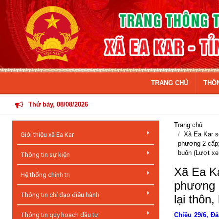
Previous
Next
TRANG CHỦ
THÔ
Thứ bảy, 08/08/2026
Trang chủ
Xã Ea Kar s
Giới thiệu xã Ea Kar
phương 2 cấp; 
buôn (Lượt xe
Thông tin sự kiện
Xã Ea Ka
Hệ thống chính trị
phương 2
Thông tin chỉ đạo điều hành
lại thôn,
Thông tin quy hoạch đầu tư
Chiều 29/6, Đ