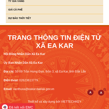
TỶ GIÁ VÀNG
GIÁ CÀ PHÊ
DỰ BÁO THỜI TIẾT
TRANG THÔNG TIN ĐIỆN TỬ
XÃ EA KAR
Hội Đồng Nhân Dân Xã Ea Kar
Ủy Ban Nhân Dân Xã Ea Kar
Địa chỉ:
Số 09 Trần Hưng Đạo, thôn 3, xã Ea Kar, tỉnh Đắk Lắk
Điện thoại:
02623613779
Email:
vanthuxa@eakar.daklak.gov.vn
Thiết kế và xây dựng bởi
VIETTECHKEY
Đã kết nối EMC