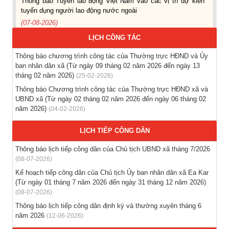
tuyển dụng người lao động nước ngoài
(07-08-2026)
LỊCH CÔNG TÁC
Thông báo các khóa đào tạo năm học 2026-2027
(04-08-2026)
Thông báo chương trình công tác của Thường trực HĐND và Ủy
ban nhân dân xã (Từ ngày 09 tháng 02 năm 2026 đến ngày 13
tháng 02 năm 2026)
(25-02-2026)
Thông báo hỗ trợ tư vấn, tuyển dụng lao động đi làm việc
trong tỉnh
Thông báo Chương trình công tác của Thường trực HĐND xã và
UBND xã (Từ ngày 02 tháng 02 năm 2026 đến ngày 06 tháng 02
(03-08-2026)
năm 2026)
(04-02-2026)
Thông báo hỗ trợ tư vấn, tuyển dụng lao động đi làm việc ở
LỊCH TIẾP CÔNG DÂN
nước ngoài theo hợp đồng
(28-07-2026)
Thông báo lịch tiếp công dân của Chủ tịch UBND xã tháng 7/2026
(08-07-2026)
Thông báo tuyển lao động Việt Nam vào các vị trí dự kiến
Kế hoạch tiếp công dân của Chủ tịch Ủy ban nhân dân xã Ea Kar
tuyển dụng người lao động nước ngoài
(Từ ngày 01 tháng 7 năm 2026 đến ngày 31 tháng 12 năm 2026)
(28-07-2026)
(08-07-2026)
Thông báo lịch tiếp công dân định kỳ và thường xuyên tháng 6
năm 2026
(12-06-2026)