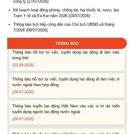
Thông báo Tuyển lao động Việt Nam vào các vị trí dự kiến
công lý (17/07/2026)
tuyển dụng người lao động nước ngoài
Kế hoạch hoạt động phòng, chống tác hại thuốc lá, rượu, bia
(07-08-2026)
Trạm Y tế xã Ea Kar năm 2026 (15/07/2026)
Thông báo lịch tiếp công dân của Chủ tịch UBND xã tháng
Thông báo các khóa đào tạo năm học 2026-2027
7/2026 (08/07/2026)
(04-08-2026)
THÔNG BÁO
Thông báo hỗ trợ tư vấn, tuyển dụng lao động đi làm việc
trong tỉnh
(03-08-2026)
Thông báo hỗ trợ tư vấn, tuyển dụng lao động đi làm việc ở
nước ngoài theo hợp đồng
(28-07-2026)
Thông báo tuyển lao động Việt Nam vào các vị trí dự kiến
tuyển dụng người lao động nước ngoài
(28-07-2026)
Thông báo Tuyển lao động Việt Nam vào các vị trí dự kiến