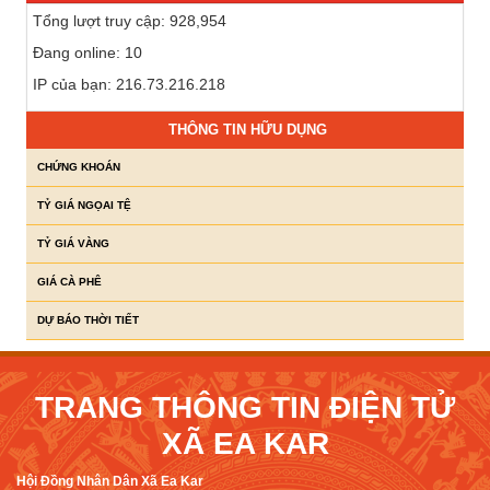
Tổng lượt truy cập: 928,954
Đang online: 10
IP của bạn: 216.73.216.218
THÔNG TIN HỮU DỤNG
CHỨNG KHOÁN
TỶ GIÁ NGỌAI TỆ
TỶ GIÁ VÀNG
GIÁ CÀ PHÊ
DỰ BÁO THỜI TIẾT
TRANG THÔNG TIN ĐIỆN TỬ
XÃ EA KAR
Hội Đồng Nhân Dân Xã Ea Kar