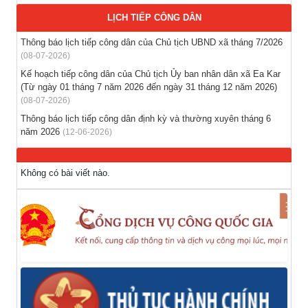
nước ngoài theo hợp đồng
LỊCH TIẾP CÔNG DÂN
(28-07-2026)
Thông báo lịch tiếp công dân của Chủ tịch UBND xã tháng 7/2026
(08-07-2026)
Thông báo tuyển lao động Việt Nam vào các vị trí dự kiến
tuyển dụng người lao động nước ngoài
Kế hoạch tiếp công dân của Chủ tịch Ủy ban nhân dân xã Ea Kar
(Từ ngày 01 tháng 7 năm 2026 đến ngày 31 tháng 12 năm 2026)
(28-07-2026)
(08-07-2026)
Thông báo lịch tiếp công dân định kỳ và thường xuyên tháng 6
năm 2026
(12-06-2026)
Không có bài viết nào.