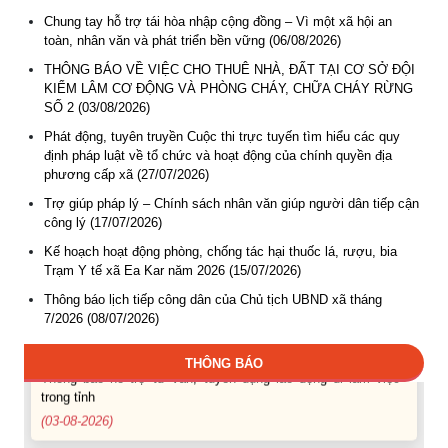
Chung tay hỗ trợ tái hòa nhập cộng đồng – Vì một xã hội an
toàn, nhân văn và phát triển bền vững (06/08/2026)
THÔNG BÁO VỀ VIỆC CHO THUÊ NHÀ, ĐẤT TẠI CƠ SỞ ĐỘI
KIỂM LÂM CƠ ĐỘNG VÀ PHÒNG CHÁY, CHỮA CHÁY RỪNG
SỐ 2 (03/08/2026)
Phát động, tuyên truyền Cuộc thi trực tuyến tìm hiểu các quy
định pháp luật về tổ chức và hoạt động của chính quyền địa
phương cấp xã (27/07/2026)
Trợ giúp pháp lý – Chính sách nhân văn giúp người dân tiếp cận
Thông báo Tuyển lao động Việt Nam vào các vị trí dự kiến
công lý (17/07/2026)
tuyển dụng người lao động nước ngoài
(07-08-2026)
Kế hoạch hoạt động phòng, chống tác hại thuốc lá, rượu, bia
Trạm Y tế xã Ea Kar năm 2026 (15/07/2026)
Thông báo các khóa đào tạo năm học 2026-2027
Thông báo lịch tiếp công dân của Chủ tịch UBND xã tháng
(04-08-2026)
7/2026 (08/07/2026)
THÔNG BÁO
Thông báo hỗ trợ tư vấn, tuyển dụng lao động đi làm việc
trong tỉnh
(03-08-2026)