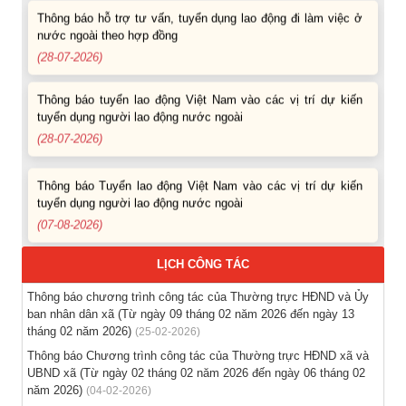
Thông báo hỗ trợ tư vấn, tuyển dụng lao động đi làm việc ở
nước ngoài theo hợp đồng
(28-07-2026)
Thông báo tuyển lao động Việt Nam vào các vị trí dự kiến
tuyển dụng người lao động nước ngoài
(28-07-2026)
Thông báo Tuyển lao động Việt Nam vào các vị trí dự kiến
tuyển dụng người lao động nước ngoài
(07-08-2026)
Thông báo các khóa đào tạo năm học 2026-2027
LỊCH CÔNG TÁC
(04-08-2026)
Thông báo chương trình công tác của Thường trực HĐND và Ủy
ban nhân dân xã (Từ ngày 09 tháng 02 năm 2026 đến ngày 13
Thông báo hỗ trợ tư vấn, tuyển dụng lao động đi làm việc
tháng 02 năm 2026)
(25-02-2026)
trong tỉnh
Thông báo Chương trình công tác của Thường trực HĐND xã và
(03-08-2026)
UBND xã (Từ ngày 02 tháng 02 năm 2026 đến ngày 06 tháng 02
năm 2026)
(04-02-2026)
Thông báo hỗ trợ tư vấn, tuyển dụng lao động đi làm việc ở