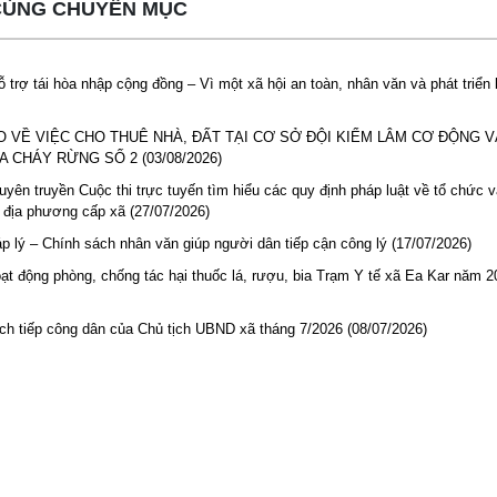
 CÙNG CHUYÊN MỤC
 trợ tái hòa nhập cộng đồng – Vì một xã hội an toàn, nhân văn và phát triển
 VỀ VIỆC CHO THUÊ NHÀ, ĐẤT TẠI CƠ SỞ ĐỘI KIỂM LÂM CƠ ĐỘNG 
 CHÁY RỪNG SỐ 2 (03/08/2026)
uyên truyền Cuộc thi trực tuyến tìm hiểu các quy định pháp luật về tổ chức 
 địa phương cấp xã (27/07/2026)
p lý – Chính sách nhân văn giúp người dân tiếp cận công lý (17/07/2026)
ạt động phòng, chống tác hại thuốc lá, rượu, bia Trạm Y tế xã Ea Kar năm 2
ịch tiếp công dân của Chủ tịch UBND xã tháng 7/2026 (08/07/2026)