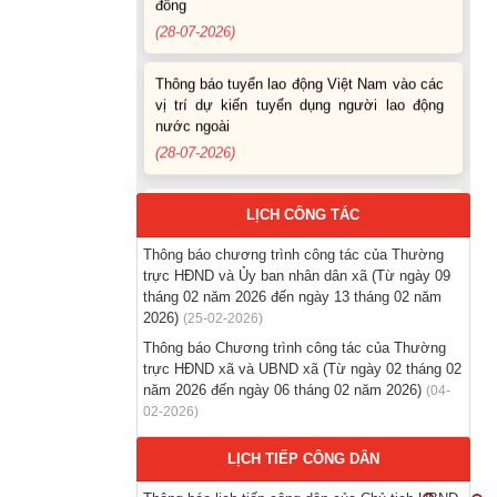
(28-07-2026)
Thông báo tuyển lao động Việt Nam vào các
vị trí dự kiến tuyển dụng người lao động
nước ngoài
(28-07-2026)
Thông báo Tuyển lao động Việt Nam vào
các vị trí dự kiến tuyển dụng người lao động
LỊCH CÔNG TÁC
nước ngoài
Thông báo chương trình công tác của Thường
(07-08-2026)
trực HĐND và Ủy ban nhân dân xã (Từ ngày 09
tháng 02 năm 2026 đến ngày 13 tháng 02 năm
Thông báo các khóa đào tạo năm học 2026-
2026)
(25-02-2026)
2027
Thông báo Chương trình công tác của Thường
(04-08-2026)
trực HĐND xã và UBND xã (Từ ngày 02 tháng 02
năm 2026 đến ngày 06 tháng 02 năm 2026)
(04-
02-2026)
Thông báo hỗ trợ tư vấn, tuyển dụng lao
động đi làm việc trong tỉnh
LỊCH TIẾP CÔNG DÂN
(03-08-2026)