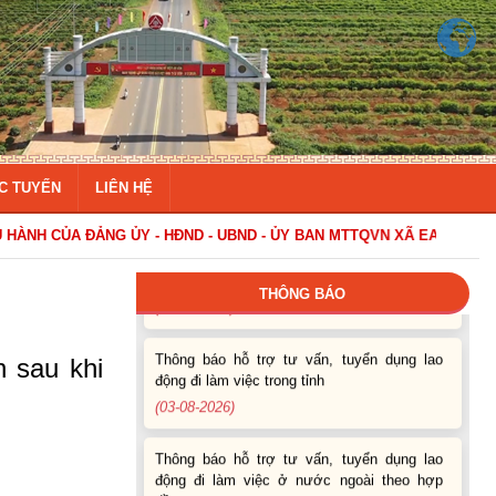
Thông báo Tuyển lao động Việt Nam vào
các vị trí dự kiến tuyển dụng người lao động
nước ngoài
C TUYẾN
LIÊN HỆ
(07-08-2026)
 ĐẢNG ỦY - HĐND - UBND - ỦY BAN MTTQVN XÃ EA KAR
Thông báo các khóa đào tạo năm học 2026-
2027
(04-08-2026)
THÔNG BÁO
Thông báo hỗ trợ tư vấn, tuyển dụng lao
n sau khi
động đi làm việc trong tỉnh
(03-08-2026)
Thông báo hỗ trợ tư vấn, tuyển dụng lao
động đi làm việc ở nước ngoài theo hợp
đồng