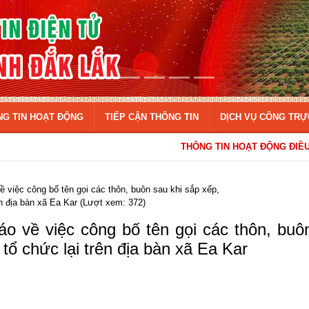
NG TIN HOẠT ĐỘNG
TIẾP CẬN THÔNG TIN
DỊCH VỤ CÔNG TRỰ
THÔNG TIN HOẠT ĐỘNG ĐIỀU HÀNH CỦA
 việc công bố tên gọi các thôn, buôn sau khi sắp xếp,
ên địa bàn xã Ea Kar (Lượt xem: 372)
o về việc công bố tên gọi các thôn, buô
 tổ chức lại trên địa bàn xã Ea Kar