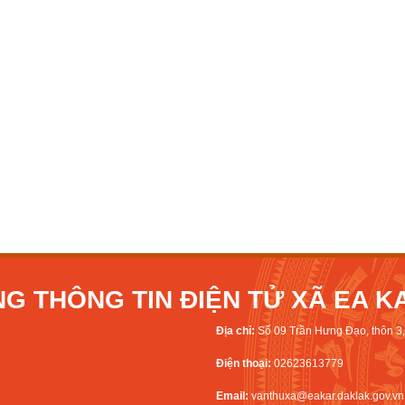
G THÔNG TIN ĐIỆN TỬ XÃ EA K
Địa chỉ:
Số 09 Trần Hưng Đạo, thôn 3, 
Điện thoại:
02623613779
Email:
vanthuxa@eakar.daklak.gov.vn