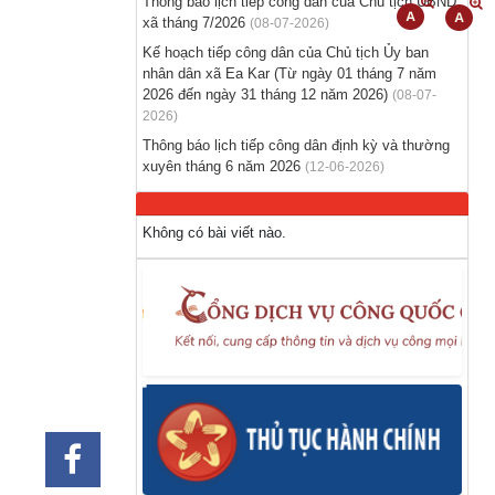
Thông báo lịch tiếp công dân của Chủ tịch UBND
Thông báo hỗ trợ tư vấn, tuyển dụng lao
xã tháng 7/2026
(08-07-2026)
động đi làm việc ở nước ngoài theo hợp
Kế hoạch tiếp công dân của Chủ tịch Ủy ban
đồng
nhân dân xã Ea Kar (Từ ngày 01 tháng 7 năm
(28-07-2026)
2026 đến ngày 31 tháng 12 năm 2026)
(08-07-
2026)
Thông báo tuyển lao động Việt Nam vào các
Thông báo lịch tiếp công dân định kỳ và thường
vị trí dự kiến tuyển dụng người lao động
xuyên tháng 6 năm 2026
(12-06-2026)
nước ngoài
(28-07-2026)
Không có bài viết nào.