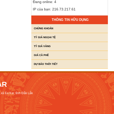
Đang online: 4
IP của bạn: 216.73.217.61
THÔNG TIN HỮU DỤNG
CHỨNG KHOÁN
TỶ GIÁ NGỌAI TỆ
TỶ GIÁ VÀNG
GIÁ CÀ PHÊ
DỰ BÁO THỜI TIẾT
AR
xã Ea Kar, tỉnh Đắk Lắk