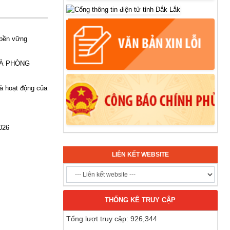
 bền vững
VÀ PHÒNG
và hoạt động của
026
LIÊN KẾT WEBSITE
THỐNG KÊ TRUY CẬP
Tổng lượt truy cập: 926,344