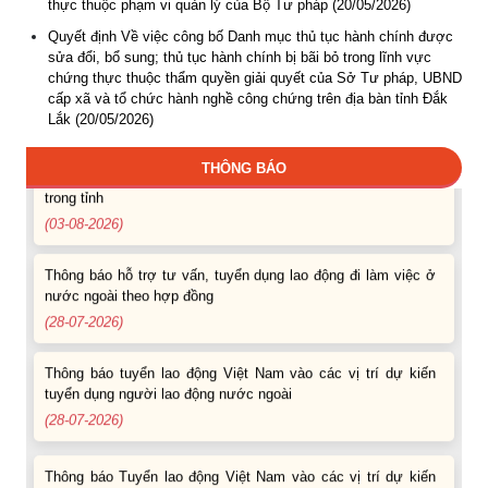
thực thuộc phạm vi quản lý của Bộ Tư pháp (20/05/2026)
tuyển dụng người lao động nước ngoài
(07-08-2026)
Quyết định Về việc công bố Danh mục thủ tục hành chính được
sửa đổi, bổ sung; thủ tục hành chính bị bãi bỏ trong lĩnh vực
chứng thực thuộc thẩm quyền giải quyết của Sở Tư pháp, UBND
Thông báo các khóa đào tạo năm học 2026-2027
cấp xã và tổ chức hành nghề công chứng trên địa bàn tỉnh Đắk
(04-08-2026)
Lắk (20/05/2026)
Thông báo hỗ trợ tư vấn, tuyển dụng lao động đi làm việc
THÔNG BÁO
trong tỉnh
(03-08-2026)
Thông báo hỗ trợ tư vấn, tuyển dụng lao động đi làm việc ở
nước ngoài theo hợp đồng
(28-07-2026)
Thông báo tuyển lao động Việt Nam vào các vị trí dự kiến
tuyển dụng người lao động nước ngoài
(28-07-2026)
Thông báo Tuyển lao động Việt Nam vào các vị trí dự kiến
tuyển dụng người lao động nước ngoài