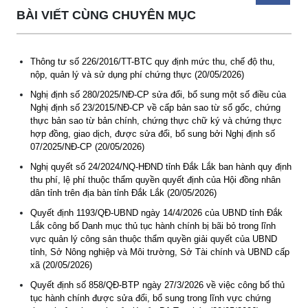
BÀI VIẾT CÙNG CHUYÊN MỤC
Thông tư số 226/2016/TT-BTC quy định mức thu, chế độ thu,
nộp, quản lý và sử dụng phí chứng thực (20/05/2026)
Nghị định số 280/2025/NĐ-CP sửa đổi, bổ sung một số điều của
Nghị định số 23/2015/NĐ-CP về cấp bản sao từ sổ gốc, chứng
thực bản sao từ bản chính, chứng thực chữ ký và chứng thực
hợp đồng, giao dịch, được sửa đổi, bổ sung bởi Nghị định số
07/2025/NĐ-CP (20/05/2026)
Nghị quyết số 24/2024/NQ-HĐND tỉnh Đắk Lắk ban hành quy định
thu phí, lệ phí thuộc thẩm quyền quyết định của Hội đồng nhân
dân tỉnh trên địa bàn tỉnh Đắk Lắk (20/05/2026)
Quyết định 1193/QĐ-UBND ngày 14/4/2026 của UBND tỉnh Đắk
Lắk công bố Danh mục thủ tục hành chính bị bãi bỏ trong lĩnh
vực quản lý công sản thuộc thẩm quyền giải quyết của UBND
tỉnh, Sở Nông nghiệp và Môi trường, Sở Tài chính và UBND cấp
xã (20/05/2026)
Quyết định số 858/QĐ-BTP ngày 27/3/2026 về việc công bố thủ
tục hành chính được sửa đổi, bổ sung trong lĩnh vực chứng
Thông báo Tuyển lao động Việt Nam vào các vị trí dự kiến