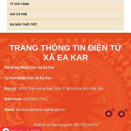
TỶ GIÁ VÀNG
GIÁ CÀ PHÊ
DỰ BÁO THỜI TIẾT
TRANG THÔNG TIN ĐIỆN TỬ
XÃ EA KAR
Hội Đồng Nhân Dân Xã Ea Kar
Ủy Ban Nhân Dân Xã Ea Kar
Địa chỉ:
Số 09 Trần Hưng Đạo, thôn 3, xã Ea Kar, tỉnh Đắk Lắk
Điện thoại:
02623613779
Email:
vanthuxa@eakar.daklak.gov.vn
Thiết kế và xây dựng bởi
VIETTECHKEY