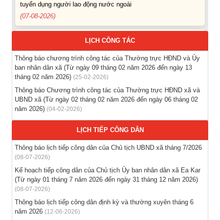
(07-08-2026)
Thông báo các khóa đào tạo năm học 2026-2027
LỊCH CÔNG TÁC
(04-08-2026)
Thông báo chương trình công tác của Thường trực HĐND và Ủy
Thông báo hỗ trợ tư vấn, tuyển dụng lao động đi làm việc
ban nhân dân xã (Từ ngày 09 tháng 02 năm 2026 đến ngày 13
trong tỉnh
tháng 02 năm 2026)
(25-02-2026)
(03-08-2026)
Thông báo Chương trình công tác của Thường trực HĐND xã và
UBND xã (Từ ngày 02 tháng 02 năm 2026 đến ngày 06 tháng 02
năm 2026)
(04-02-2026)
Thông báo hỗ trợ tư vấn, tuyển dụng lao động đi làm việc ở
nước ngoài theo hợp đồng
LỊCH TIẾP CÔNG DÂN
(28-07-2026)
Thông báo lịch tiếp công dân của Chủ tịch UBND xã tháng 7/2026
Thông báo tuyển lao động Việt Nam vào các vị trí dự kiến
(08-07-2026)
tuyển dụng người lao động nước ngoài
Kế hoạch tiếp công dân của Chủ tịch Ủy ban nhân dân xã Ea Kar
(28-07-2026)
(Từ ngày 01 tháng 7 năm 2026 đến ngày 31 tháng 12 năm 2026)
(08-07-2026)
Thông báo lịch tiếp công dân định kỳ và thường xuyên tháng 6
năm 2026
(12-06-2026)