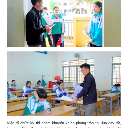
Việc tổ chức kỳ thi nhằm khuyến khích phong trào thi đua dạy tốt,