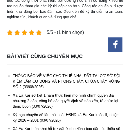
học tốt; đồng thời phát hiện, bồi dưỡng học sinh có năng khiếu để
tạo nguồn tham gia các kỳ thi cấp cao hơn. Công tác chuẩn bị được
triển khai đồng bộ, bảo đảm các điều kiện để kỳ thi diễn ra an toàn,
nghiêm túc, khách quan và đúng quy chế.
5/5 - (1 bình chọn)
BÀI VIẾT CÙNG CHUYÊN MỤC
THÔNG BÁO VỀ VIỆC CHO THUÊ NHÀ, ĐẤT TẠI CƠ SỞ ĐỘI
KIỂM LÂM CƠ ĐỘNG VÀ PHÒNG CHÁY, CHỮA CHÁY RỪNG
SỐ 2 (03/08/2026)
Xã Ea Kar sơ kết 1 năm thực hiện mô hình chính quyền địa
phương 2 cấp; công bố các quyết định về sắp xếp, tổ chức lại
thôn, buôn (03/07/2026)
Kỳ họp chuyên đề lần thứ nhất HĐND xã Ea Kar khóa II, nhiệm
kỳ 2026 – 2031 (03/07/2026)
Thông báo các khóa đào tạo năm học 2026-2027
Xã Ea Kar triển khai hỗ trợ đất ở cho đồng bào dân tộc thiểu số