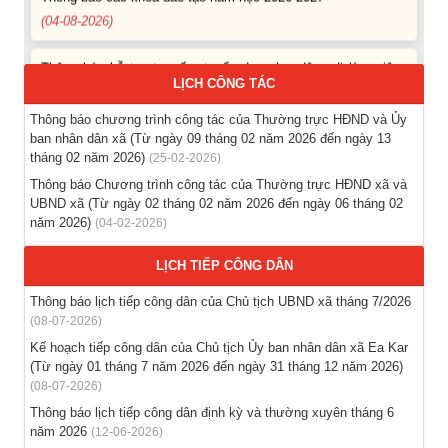
Thông báo hỗ trợ tư vấn, tuyển dụng lao động đi làm việc
trong tỉnh
LỊCH CÔNG TÁC
(03-08-2026)
Thông báo chương trình công tác của Thường trực HĐND và Ủy
Thông báo hỗ trợ tư vấn, tuyển dụng lao động đi làm việc ở
ban nhân dân xã (Từ ngày 09 tháng 02 năm 2026 đến ngày 13
nước ngoài theo hợp đồng
tháng 02 năm 2026)
(25-02-2026)
(28-07-2026)
Thông báo Chương trình công tác của Thường trực HĐND xã và
UBND xã (Từ ngày 02 tháng 02 năm 2026 đến ngày 06 tháng 02
năm 2026)
(04-02-2026)
Thông báo tuyển lao động Việt Nam vào các vị trí dự kiến
tuyển dụng người lao động nước ngoài
LỊCH TIẾP CÔNG DÂN
(28-07-2026)
Thông báo lịch tiếp công dân của Chủ tịch UBND xã tháng 7/2026
Tổ chức triển khai thu nhận mẫu sinh phẩm ADN thân nhân
(08-07-2026)
liệt sĩ chưa xác định danh tính trên địa bàn xã Ea Kar
Kế hoạch tiếp công dân của Chủ tịch Ủy ban nhân dân xã Ea Kar
(21-07-2026)
(Từ ngày 01 tháng 7 năm 2026 đến ngày 31 tháng 12 năm 2026)
(08-07-2026)
Thông báo lịch tiếp công dân định kỳ và thường xuyên tháng 6
năm 2026
(12-06-2026)