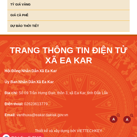
TỶ GIÁ VÀNG
GIÁ CÀ PHÊ
DỰ BÁO THỜI TIẾT
TRANG THÔNG TIN ĐIỆN TỬ
XÃ EA KAR
Hội Đồng Nhân Dân Xã Ea Kar
Ủy Ban Nhân Dân Xã Ea Kar
Địa chỉ:
Số 09 Trần Hưng Đạo, thôn 3, xã Ea Kar, tỉnh Đắk Lắk
Điện thoại:
02623613779
Email:
vanthuxa@eakar.daklak.gov.vn
Thiết kế và xây dựng bởi
VIETTECHKEY