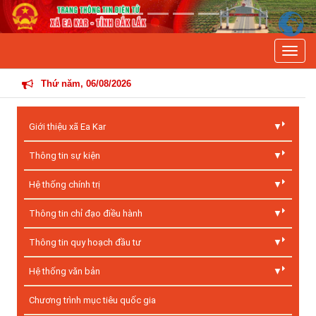
Previous
Next
Toggle
THÔNG TIN HOẠT ĐỘNG ĐIỀU HÀ
Thứ năm, 06/08/2026
Giới thiệu xã Ea Kar
Thông tin sự kiện
Hệ thống chính trị
Thông tin chỉ đạo điều hành
Thông tin quy hoạch đầu tư
Hệ thống văn bản
Chương trình mục tiêu quốc gia