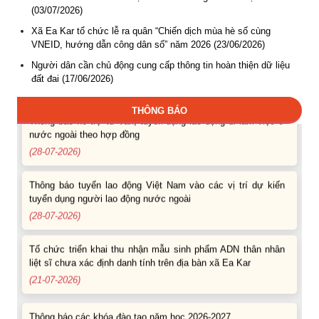
(04-08-2026)
(03/07/2026)
Xã Ea Kar tổ chức lễ ra quân “Chiến dịch mùa hè số cùng
Thông báo hỗ trợ tư vấn, tuyển dụng lao động đi làm việc
VNEID, hướng dẫn công dân số” năm 2026 (23/06/2026)
trong tỉnh
Người dân cần chủ động cung cấp thông tin hoàn thiện dữ liệu
(03-08-2026)
đất đai (17/06/2026)
Thông báo hỗ trợ tư vấn, tuyển dụng lao động đi làm việc ở
THÔNG BÁO
nước ngoài theo hợp đồng
(28-07-2026)
Thông báo tuyển lao động Việt Nam vào các vị trí dự kiến
tuyển dụng người lao động nước ngoài
(28-07-2026)
Tổ chức triển khai thu nhận mẫu sinh phẩm ADN thân nhân
liệt sĩ chưa xác định danh tính trên địa bàn xã Ea Kar
(21-07-2026)
Thông báo các khóa đào tạo năm học 2026-2027
(04-08-2026)