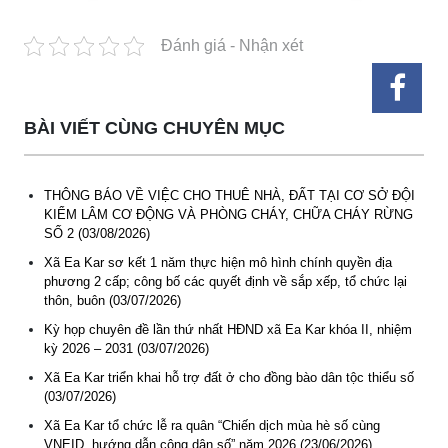
Đánh giá - Nhận xét
BÀI VIẾT CÙNG CHUYÊN MỤC
THÔNG BÁO VỀ VIỆC CHO THUÊ NHÀ, ĐẤT TẠI CƠ SỞ ĐỘI
KIỂM LÂM CƠ ĐỘNG VÀ PHÒNG CHÁY, CHỮA CHÁY RỪNG
SỐ 2 (03/08/2026)
Xã Ea Kar sơ kết 1 năm thực hiện mô hình chính quyền địa
phương 2 cấp; công bố các quyết định về sắp xếp, tổ chức lại
thôn, buôn (03/07/2026)
Kỳ họp chuyên đề lần thứ nhất HĐND xã Ea Kar khóa II, nhiệm
kỳ 2026 – 2031 (03/07/2026)
Xã Ea Kar triển khai hỗ trợ đất ở cho đồng bào dân tộc thiểu số
Thông báo Tuyển lao động Việt Nam vào các vị trí dự kiến
(03/07/2026)
tuyển dụng người lao động nước ngoài
Xã Ea Kar tổ chức lễ ra quân “Chiến dịch mùa hè số cùng
(07-08-2026)
VNEID, hướng dẫn công dân số” năm 2026 (23/06/2026)