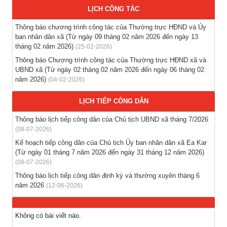
LỊCH CÔNG TÁC
Thông báo các khóa đào tạo năm học 2026-2027
(04-08-2026)
Thông báo chương trình công tác của Thường trực HĐND và Ủy
ban nhân dân xã (Từ ngày 09 tháng 02 năm 2026 đến ngày 13
Thông báo hỗ trợ tư vấn, tuyển dụng lao động đi làm việc
tháng 02 năm 2026)
(25-02-2026)
trong tỉnh
Thông báo Chương trình công tác của Thường trực HĐND xã và
(03-08-2026)
UBND xã (Từ ngày 02 tháng 02 năm 2026 đến ngày 06 tháng 02
năm 2026)
(04-02-2026)
Thông báo hỗ trợ tư vấn, tuyển dụng lao động đi làm việc ở
nước ngoài theo hợp đồng
LỊCH TIẾP CÔNG DÂN
(28-07-2026)
Thông báo lịch tiếp công dân của Chủ tịch UBND xã tháng 7/2026
(08-07-2026)
Thông báo tuyển lao động Việt Nam vào các vị trí dự kiến
Kế hoạch tiếp công dân của Chủ tịch Ủy ban nhân dân xã Ea Kar
tuyển dụng người lao động nước ngoài
(Từ ngày 01 tháng 7 năm 2026 đến ngày 31 tháng 12 năm 2026)
(28-07-2026)
(08-07-2026)
Thông báo lịch tiếp công dân định kỳ và thường xuyên tháng 6
năm 2026
(12-06-2026)
Không có bài viết nào.