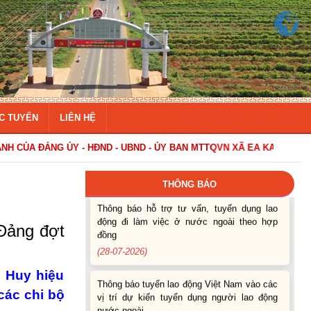
Thông báo các khóa đào tạo năm học 2026-
2027
(04-08-2026)
Thông báo hỗ trợ tư vấn, tuyển dụng lao
C TUYẾN
LIÊN HỆ
động đi làm việc trong tỉnh
(03-08-2026)
D - ỦY BAN MTTQVN XÃ EA KAR
Thông báo hỗ trợ tư vấn, tuyển dụng lao
động đi làm việc ở nước ngoài theo hợp
THÔNG BÁO
đồng
(28-07-2026)
 Đảng đợt
Thông báo tuyển lao động Việt Nam vào các
vị trí dự kiến tuyển dụng người lao động
nước ngoài
g Huy hiệu
(28-07-2026)
các chi bộ