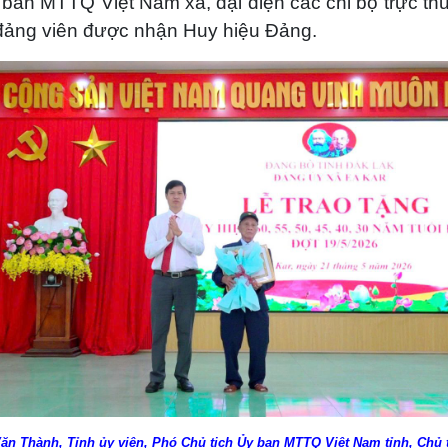
an MTTQ Việt Nam xã, đại diện các chi bộ trực th
đảng viên được nhận Huy hiệu Đảng.
ăn Thành, Tỉnh ủy viên, Phó Chủ tịch Ủy ban MTTQ Việt Nam tỉnh, Chủ 