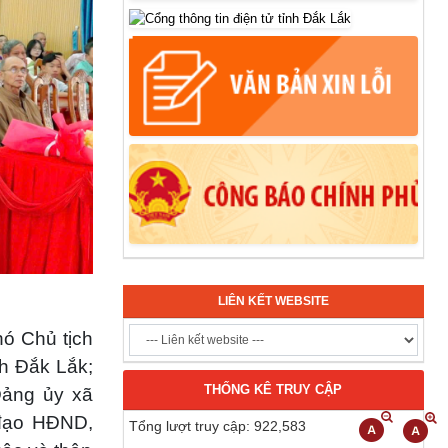
LIÊN KẾT WEBSITE
hó Chủ tịch
h Đắk Lắk;
THỐNG KÊ TRUY CẬP
Đảng ủy xã
 đạo HĐND,
Tổng lượt truy cập: 922,583