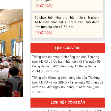
Tổ chức triển khai thu nhận mẫu sinh phẩm
ADN thân nhân liệt sĩ chưa xác định danh
tính trên địa bàn xã Ea Kar
(21-07-2026)
Thông báo các khóa đào tạo năm học 2026-
2027
(04-08-2026)
LỊCH CÔNG TÁC
Thông báo hỗ trợ tư vấn, tuyển dụng lao
Thông báo chương trình công tác của Thường
động đi làm việc trong tỉnh
trực HĐND và Ủy ban nhân dân xã (Từ ngày 09
(03-08-2026)
tháng 02 năm 2026 đến ngày 13 tháng 02 năm
2026)
(25-02-2026)
Thông báo hỗ trợ tư vấn, tuyển dụng lao
Thông báo Chương trình công tác của Thường
động đi làm việc ở nước ngoài theo hợp
trực HĐND xã và UBND xã (Từ ngày 02 tháng 02
đồng
năm 2026 đến ngày 06 tháng 02 năm 2026)
(04-
02-2026)
(28-07-2026)
LỊCH TIẾP CÔNG DÂN
Thông báo tuyển lao động Việt Nam vào các
vị trí dự kiến tuyển dụng người lao động