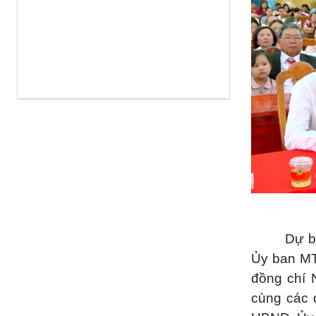
Dự b
Ủy ban MT
đồng chí 
cùng các 