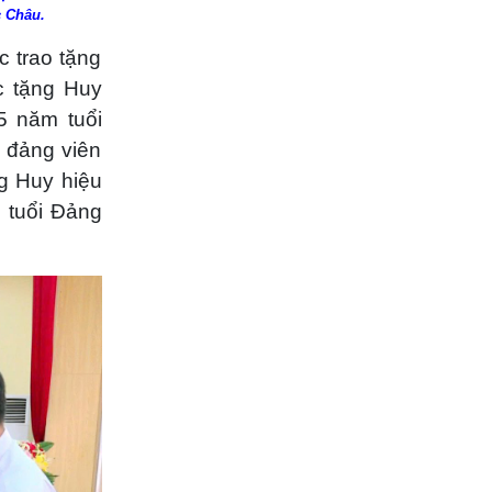
c Châu.
 trao tặng
c tặng Huy
5 năm tuổi
 đảng viên
g Huy hiệu
 tuổi Đảng