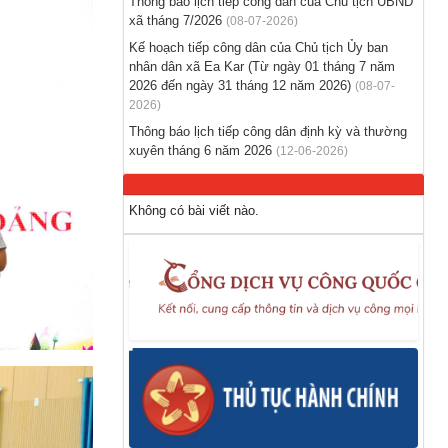
Thông báo lịch tiếp công dân của Chủ tịch UBND
nước ngoài
xã tháng 7/2026
(08-07-2026)
(28-07-2026)
Kế hoạch tiếp công dân của Chủ tịch Ủy ban
nhân dân xã Ea Kar (Từ ngày 01 tháng 7 năm
Tổ chức triển khai thu nhận mẫu sinh phẩm
2026 đến ngày 31 tháng 12 năm 2026)
(08-07-
ADN thân nhân liệt sĩ chưa xác định danh
2026)
tính trên địa bàn xã Ea Kar
Thông báo lịch tiếp công dân định kỳ và thường
(21-07-2026)
xuyên tháng 6 năm 2026
(12-06-2026)
Không có bài viết nào.