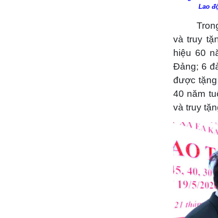
Lao độ
Tron
và truy t
hiệu 60 n
Đảng; 6 đ
được tặng
40 năm tu
và truy tặ