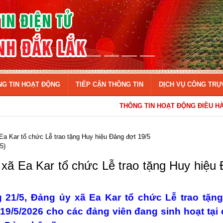
NG TIN HOẠT ĐỘNG
TIẾP CẬN THÔNG TIN
DỊCH VỤ CÔNG TRỰ
THÔNG TIN HOẠT ĐỘNG ĐIỀU HÀNH CỦA ĐẢNG ỦY - HĐND - UBN
Ea Kar tổ chức Lễ trao tặng Huy hiệu Đảng đợt 19/5
5)
xã Ea Kar tổ chức Lễ trao tặng Huy hiệu
 21/5, Đảng ủy xã Ea Kar tổ chức Lễ trao tặn
19/5/2026 cho các đảng viên đang sinh hoạt tại 