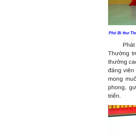
Phó Bí thư Th
Phát
Thường tr
thưởng ca
đảng viên
mong muốn
phong, g
triển.