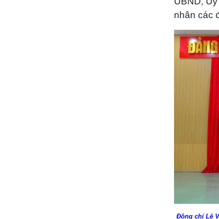
UBND, Ủy b
nhân các 
Đồng chí Lê V