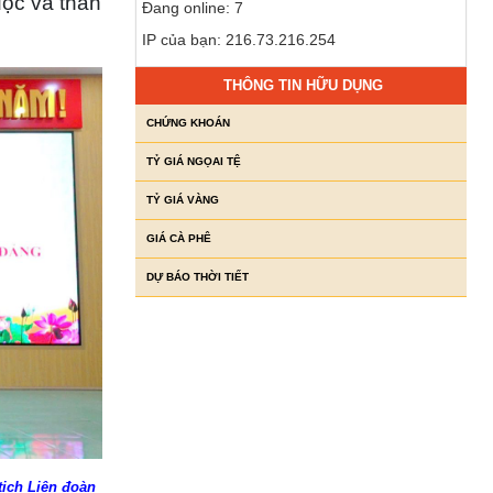
uộc và thân
Đang online: 7
IP của bạn: 216.73.216.254
THÔNG TIN HỮU DỤNG
CHỨNG KHOÁN
TỶ GIÁ NGỌAI TỆ
TỶ GIÁ VÀNG
GIÁ CÀ PHÊ
DỰ BÁO THỜI TIẾT
tịch Liên đoàn