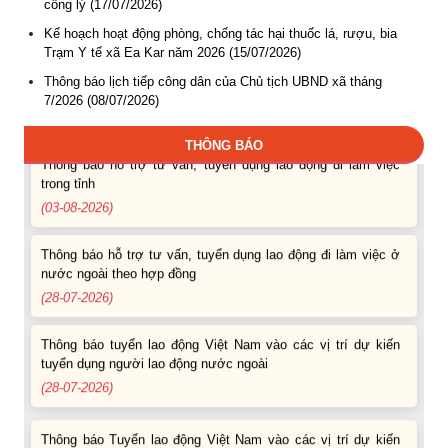
công lý (17/07/2026)
tuyển dụng người lao động nước ngoài
Kế hoạch hoạt động phòng, chống tác hại thuốc lá, rượu, bia
(07-08-2026)
Trạm Y tế xã Ea Kar năm 2026 (15/07/2026)
Thông báo lịch tiếp công dân của Chủ tịch UBND xã tháng
Thông báo các khóa đào tạo năm học 2026-2027
7/2026 (08/07/2026)
(04-08-2026)
THÔNG BÁO
Thông báo hỗ trợ tư vấn, tuyển dụng lao động đi làm việc
trong tỉnh
(03-08-2026)
Thông báo hỗ trợ tư vấn, tuyển dụng lao động đi làm việc ở
nước ngoài theo hợp đồng
(28-07-2026)
Thông báo tuyển lao động Việt Nam vào các vị trí dự kiến
tuyển dụng người lao động nước ngoài
(28-07-2026)
Thông báo Tuyển lao động Việt Nam vào các vị trí dự kiến
tuyển dụng người lao động nước ngoài