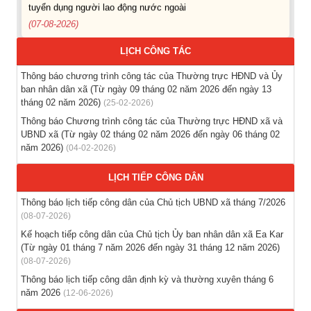
(07-08-2026)
Thông báo các khóa đào tạo năm học 2026-2027
LỊCH CÔNG TÁC
(04-08-2026)
Thông báo chương trình công tác của Thường trực HĐND và Ủy
ban nhân dân xã (Từ ngày 09 tháng 02 năm 2026 đến ngày 13
Thông báo hỗ trợ tư vấn, tuyển dụng lao động đi làm việc
tháng 02 năm 2026)
(25-02-2026)
trong tỉnh
Thông báo Chương trình công tác của Thường trực HĐND xã và
(03-08-2026)
UBND xã (Từ ngày 02 tháng 02 năm 2026 đến ngày 06 tháng 02
năm 2026)
(04-02-2026)
Thông báo hỗ trợ tư vấn, tuyển dụng lao động đi làm việc ở
nước ngoài theo hợp đồng
LỊCH TIẾP CÔNG DÂN
(28-07-2026)
Thông báo lịch tiếp công dân của Chủ tịch UBND xã tháng 7/2026
(08-07-2026)
Thông báo tuyển lao động Việt Nam vào các vị trí dự kiến
Kế hoạch tiếp công dân của Chủ tịch Ủy ban nhân dân xã Ea Kar
tuyển dụng người lao động nước ngoài
(Từ ngày 01 tháng 7 năm 2026 đến ngày 31 tháng 12 năm 2026)
(28-07-2026)
(08-07-2026)
Thông báo lịch tiếp công dân định kỳ và thường xuyên tháng 6
năm 2026
(12-06-2026)