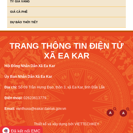
TỶ GIÁ VÀNG
GIÁ CÀ PHÊ
DỰ BÁO THỜI TIẾT
TRANG THÔNG TIN ĐIỆN TỬ
XÃ EA KAR
Hội Đồng Nhân Dân Xã Ea Kar
Ủy Ban Nhân Dân Xã Ea Kar
Địa chỉ:
Số 09 Trần Hưng Đạo, thôn 3, xã Ea Kar, tỉnh Đắk Lắk
Điện thoại:
02623613779
Email:
vanthuxa@eakar.daklak.gov.vn
Thiết kế và xây dựng bởi
VIETTECHKEY
Đã kết nối EMC