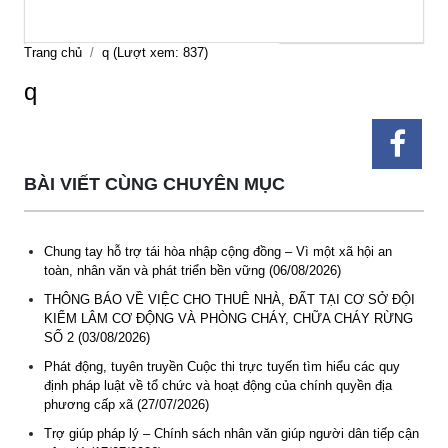
Trang chủ
q (Lượt xem: 837)
q
BÀI VIẾT CÙNG CHUYÊN MỤC
Chung tay hỗ trợ tái hòa nhập cộng đồng – Vì một xã hội an
toàn, nhân văn và phát triển bền vững (06/08/2026)
THÔNG BÁO VỀ VIỆC CHO THUÊ NHÀ, ĐẤT TẠI CƠ SỞ ĐỘI
KIỂM LÂM CƠ ĐỘNG VÀ PHÒNG CHÁY, CHỮA CHÁY RỪNG
SỐ 2 (03/08/2026)
Phát động, tuyên truyền Cuộc thi trực tuyến tìm hiểu các quy
định pháp luật về tổ chức và hoạt động của chính quyền địa
phương cấp xã (27/07/2026)
Trợ giúp pháp lý – Chính sách nhân văn giúp người dân tiếp cận
Thông báo Tuyển lao động Việt Nam vào các vị trí dự kiến