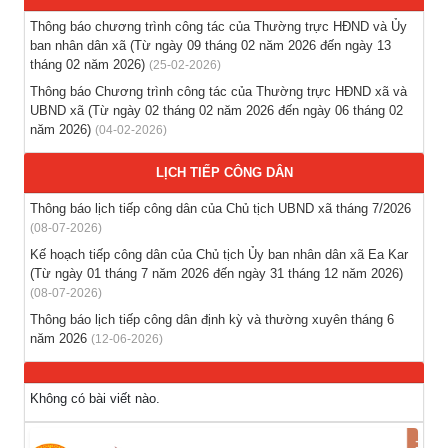
(04-08-2026)
Thông báo chương trình công tác của Thường trực HĐND và Ủy
ban nhân dân xã (Từ ngày 09 tháng 02 năm 2026 đến ngày 13
Thông báo hỗ trợ tư vấn, tuyển dụng lao động đi làm việc
tháng 02 năm 2026)
(25-02-2026)
trong tỉnh
Thông báo Chương trình công tác của Thường trực HĐND xã và
(03-08-2026)
UBND xã (Từ ngày 02 tháng 02 năm 2026 đến ngày 06 tháng 02
năm 2026)
(04-02-2026)
Thông báo hỗ trợ tư vấn, tuyển dụng lao động đi làm việc ở
nước ngoài theo hợp đồng
LỊCH TIẾP CÔNG DÂN
(28-07-2026)
Thông báo lịch tiếp công dân của Chủ tịch UBND xã tháng 7/2026
(08-07-2026)
Thông báo tuyển lao động Việt Nam vào các vị trí dự kiến
Kế hoạch tiếp công dân của Chủ tịch Ủy ban nhân dân xã Ea Kar
tuyển dụng người lao động nước ngoài
(Từ ngày 01 tháng 7 năm 2026 đến ngày 31 tháng 12 năm 2026)
(28-07-2026)
(08-07-2026)
Thông báo lịch tiếp công dân định kỳ và thường xuyên tháng 6
năm 2026
(12-06-2026)
Không có bài viết nào.