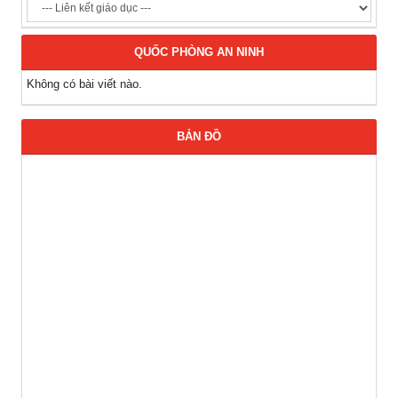
QUỐC PHÒNG AN NINH
Không có bài viết nào.
BẢN ĐỒ
Thông báo Tuyển lao động Việt Nam vào các vị trí dự kiến
tuyển dụng người lao động nước ngoài
(07-08-2026)