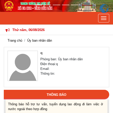
Previous
Next
Toggle
QVN XÃ EA KAR
Thứ năm, 06/08/2026
Trang chủ
Ủy ban nhân dân
q
Phòng ban: Ủy ban nhân dân
Thông báo các khóa đào tạo năm học 2026-2027
Điện thoại:q
(04-08-2026)
Email:
Thông tin:
Thông báo hỗ trợ tư vấn, tuyển dụng lao động đi làm việc trong
tỉnh
(03-08-2026)
THÔNG BÁO
Thông báo hỗ trợ tư vấn, tuyển dụng lao động đi làm việc ở
nước ngoài theo hợp đồng