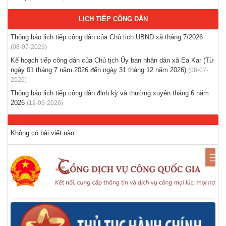
Thông báo tuyển lao động Việt Nam vào các vị trí dự kiến tuyển
LỊCH TIẾP CÔNG DÂN
dụng người lao động nước ngoài
Thông báo lịch tiếp công dân của Chủ tịch UBND xã tháng 7/2026
(28-07-2026)
(08-07-2026)
Kế hoạch tiếp công dân của Chủ tịch Ủy ban nhân dân xã Ea Kar (Từ
Tổ chức triển khai thu nhận mẫu sinh phẩm ADN thân nhân liệt
ngày 01 tháng 7 năm 2026 đến ngày 31 tháng 12 năm 2026)
(08-07-
sĩ chưa xác định danh tính trên địa bàn xã Ea Kar
2026)
(21-07-2026)
Thông báo lịch tiếp công dân định kỳ và thường xuyên tháng 6 năm
2026
(12-06-2026)
Không có bài viết nào.