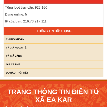
Tổng lượt truy cập: 923,160
Đang online: 5
IP của bạn: 216.73.217.111
THÔNG TIN HỮU DỤNG
CHỨNG KHOÁN
TỶ GIÁ NGỌAI TỆ
TỶ GIÁ VÀNG
GIÁ CÀ PHÊ
DỰ BÁO THỜI TIẾT
TRANG THÔNG TIN ĐIỆN TỬ
XÃ EA KAR